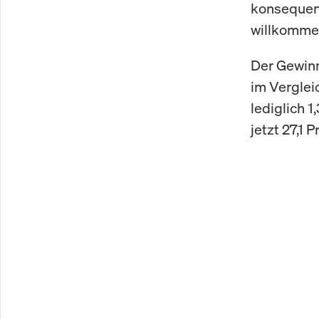
konsequent
willkommen
Der Gewinn 
im Verglei
lediglich 1
jetzt 27,1 