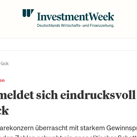
rück
en
eldet sich eindrucksvoll
ck
arekonzern überrascht mit starkem Gewinnsp