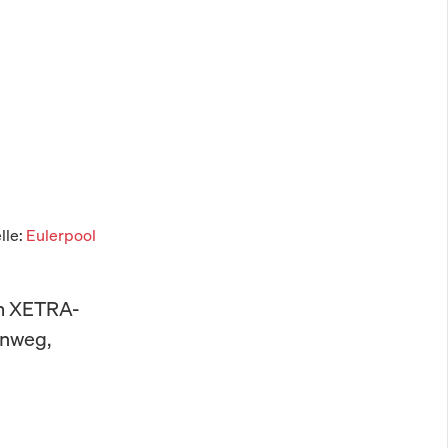
lle:
Eulerpool
im XETRA-
inweg,