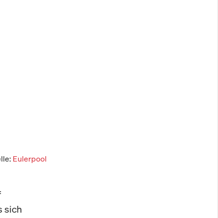
lle:
Eulerpool
f
 sich