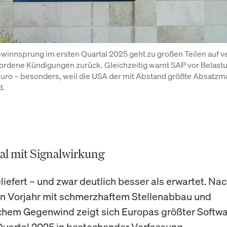
winnsprung im ersten Quartal 2025 geht zu großen Teilen auf ve
rdene Kündigungen zurück. Gleichzeitig warnt SAP vor Belastu
uro – besonders, weil die USA der mit Abstand größte Absatzma
d.
al mit Signalwirkung
liefert – und zwar deutlich besser als erwartet. Na
n Vorjahr mit schmerzhaftem Stellenabbau und
chem Gegenwind zeigt sich Europas größter Softw
Quartal 2025 in bestechender Verfassung.