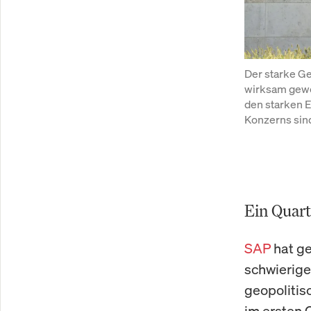
Der starke Ge
wirksam gewo
den starken E
Konzerns sin
Ein Quart
SAP
hat ge
schwierige
geopolitis
im ersten 