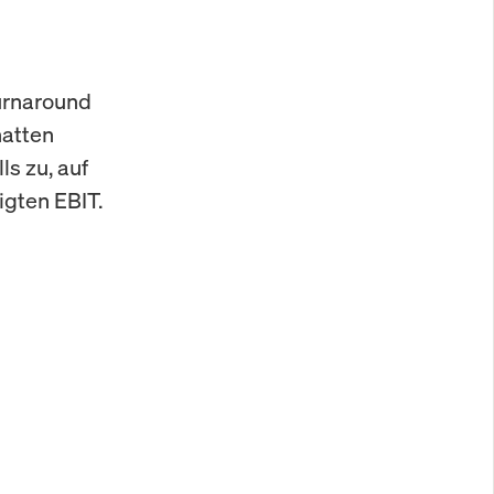
Turnaround
hatten
ls zu, auf
igten EBIT.