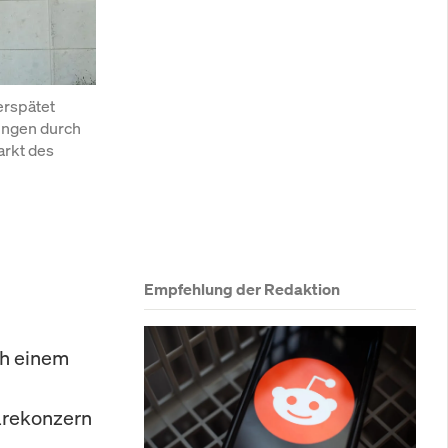
rspätet 
ngen durch 
rkt des 
Empfehlung der Redaktion
ch einem
arekonzern