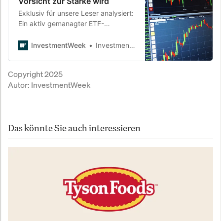
Vorsicht zur Stärke wird
Exklusiv für unsere Leser analysiert:
Ein aktiv gemanagter ETF-
Mischfonds, der systematisch
Chancen sucht – und Risiken
InvestmentWeek
InvestmentWeek
konsequent begrenzt. Der Apano
Global Systematik ist unser Fonds
Copyright 2025
des Monats.
Autor:
InvestmentWeek
Das könnte Sie auch interessieren