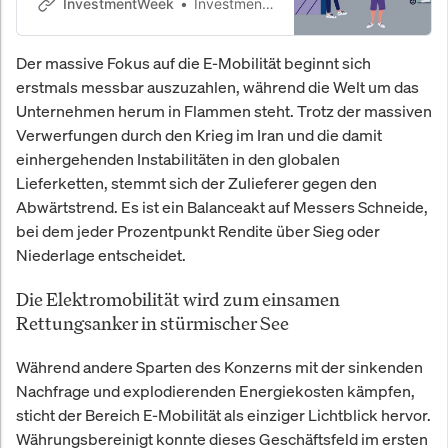
Einbruch der Einstiegsstellen um 30
InvestmentWeek
InvestmentWeek
Prozent markiert das Ende des
Hochschulbonus. Während fast alle
Der massive Fokus auf die E-Mobilität beginnt sich
Branchen junge Talente
erstmals messbar auszuzahlen, während die Welt um das
aussortieren, rettet sich nur eine
einzige Berufsgruppe vor dem
Unternehmen herum in Flammen steht. Trotz der massiven
totalen Absturz.
Verwerfungen durch den Krieg im Iran und die damit
einhergehenden Instabilitäten in den globalen
Lieferketten, stemmt sich der Zulieferer gegen den
Abwärtstrend. Es ist ein Balanceakt auf Messers Schneide,
bei dem jeder Prozentpunkt Rendite über Sieg oder
Niederlage entscheidet.
Die Elektromobilität wird zum einsamen
Rettungsanker in stürmischer See
Während andere Sparten des Konzerns mit der sinkenden
Nachfrage und explodierenden Energiekosten kämpfen,
sticht der Bereich E-Mobilität als einziger Lichtblick hervor.
Währungsbereinigt konnte dieses Geschäftsfeld im ersten