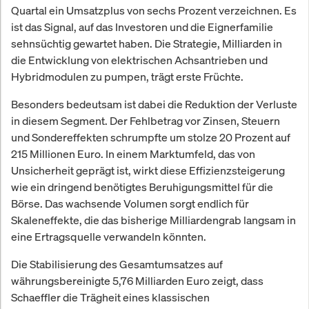
Quartal ein Umsatzplus von sechs Prozent verzeichnen. Es
ist das Signal, auf das Investoren und die Eignerfamilie
sehnsüchtig gewartet haben. Die Strategie, Milliarden in
die Entwicklung von elektrischen Achsantrieben und
Hybridmodulen zu pumpen, trägt erste Früchte.
Besonders bedeutsam ist dabei die Reduktion der Verluste
in diesem Segment. Der Fehlbetrag vor Zinsen, Steuern
und Sondereffekten schrumpfte um stolze 20 Prozent auf
215 Millionen Euro. In einem Marktumfeld, das von
Unsicherheit geprägt ist, wirkt diese Effizienzsteigerung
wie ein dringend benötigtes Beruhigungsmittel für die
Börse. Das wachsende Volumen sorgt endlich für
Skaleneffekte, die das bisherige Milliardengrab langsam in
eine Ertragsquelle verwandeln könnten.
Die Stabilisierung des Gesamtumsatzes auf
währungsbereinigte 5,76 Milliarden Euro zeigt, dass
Schaeffler die Trägheit eines klassischen