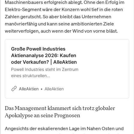
Maschinenbauers erfolgreich ablegt. Ohne den Erfolg im
Elektro-Segment wäre der Konzern wohl tief in die roten
Zahlen gerutscht. So aber bleibt das Unternehmen
manövrierfähig und kann seine ambitionierten Ziele
weiterverfolgen, auch wenn der Wind von vorne bläst.
Große Powell Industries
Aktienanalyse 2026: Kaufen
oder Verkaufen? | AlleAktien
Powell Industries steht im Zentrum
eines strukturellen
Investitionszyklus, der durch
Rechenzentren, Elektrifizierung,
AlleAktien
AlleAktien
Netzmodernisierung und
energieintensive Industrieprojekte
Das Management klammert sich trotz globaler
angetrieben wird. Das Unternehmen
fokussiert sich auf schlüsselfertige
Apokalypse an seine Prognosen
Schaltanlagen und modulare E-
House-Lösungen für kritische
Angesichts der eskalierenden Lage im Nahen Osten und
elektrische Infrastruktur, also genau