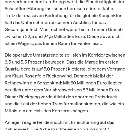
des verheerenden Iran-Kriegs wirkt die Standhaftigkeit der
jene Systeme, bei denen
Schaeffler-Führung fast schon heroisch oder tollkühn.
Ausfallsicherheit, Sicherheit und
Trotz der massiven Bedrohung für die globale Konjunktur
technische Präzision oberste
hält das Unternehmen an seinem Ausblick für das
Priorität haben. Dieser Markt ist
Gesamtjahr fest. Man rechnet weiterhin mit einem Umsatz
besonders, weil Projekte stark
kundenspezifisch sind, hohe
zwischen 22,5 und 24,5 Milliarden Euro. Diese Zuversicht
Engineering-Kompetenz erfordern
ist ein Wagnis, das keinen Raum für Fehler lässt.
und nur wenige Anbieter die
notwendigen Zertifizierungen sowie
Die operative Umsatzrendite soll sich im Korridor zwischen
Referenzen besitzen, was die
3,5 und 5,5 Prozent bewegen. Dass die Marge im ersten
Wettbewerbsintensität begrenzt.
Quartal bereits auf 5,0 Prozent kletterte, gibt dem Vorstand
um Klaus Rosenfeld Rückenwind. Dennoch bleibt der
Reingewinn ein Sorgenkind: Mit 60 Millionen Euro liegt er
deutlich unter dem Vorjahreswert von 83 Millionen Euro.
Dieser Rückgang verdeutlicht den enormen Preisdruck
und die Last der hohen Transformationskosten, die wie ein
Mühlstein am Hals des Konzerns hängen.
Anleger reagierten dennoch mit Erleichterung auf das
Zahlenwerk. Die Aktie machte einen Sprung um 3,7