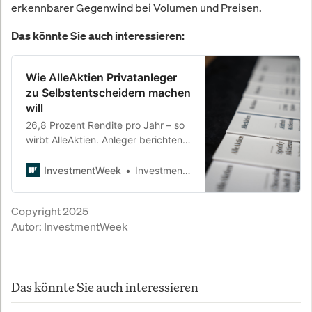
erkennbarer Gegenwind bei Volumen und Preisen.
Das könnte Sie auch interessieren:
Wie AlleAktien Privatanleger
zu Selbstentscheidern machen
will
26,8 Prozent Rendite pro Jahr – so
wirbt AlleAktien. Anleger berichten
von Erfolg und Disziplin, Kritiker
warnen vor falschen Erwartungen.
InvestmentWeek
InvestmentWeek
Eine Spurensuche zwischen
Lernplattform und
Copyright 2025
Vermögensverwaltung.
Autor:
InvestmentWeek
Das könnte Sie auch interessieren