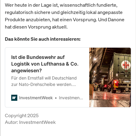
Wer heute in der Lage ist, wissenschaftlich fundierte,
regulatorisch sichere und gleichzeitig lokal angepasste
Produkte anzubieten, hat einen Vorsprung. Und Danone
hat diesen Vorsprung aktuell.
Das könnte Sie auch interessieren:
Ist die Bundeswehr auf
Logistik von Lufthansa & Co.
angewiesen?
Für den Ernstfall will Deutschland
zur Nato-Drehscheibe werden.
Doch dafür muss nicht nur die Bahn
mehr Panzer verladen, sondern
InvestmentWeek
InvestmentWeek
auch die Lufthansa Kampfjet-
Piloten ausbilden. Zwischen
Copyright 2025
militärischer Aufrüstung und
Autor:
InvestmentWeek
maroder Infrastruktur formiert sich
ein stilles Bündnis mit der
Privatwirtschaft.