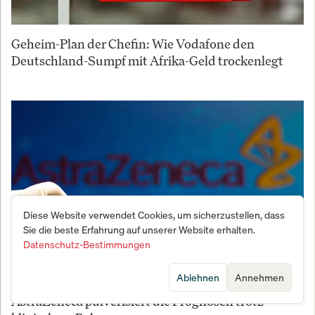
Geheim-Plan der Chefin: Wie Vodafone den
Deutschland-Sumpf mit Afrika-Geld trockenlegt
Diese Website verwendet Cookies, um sicherzustellen, dass
Sie die beste Erfahrung auf unserer Website erhalten.
Datenschutz-Bestimmungen
Ablehnen
Annehmen
Vernichtungsschlag der Krebs-Medikamente:
AstraZeneca pulverisiert die Prognosen trotz