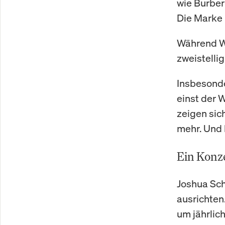
wie Burber
Die Marke 
Während W
zweistellig
Insbesonde
einst der 
zeigen sich
mehr. Und 
Ein Konze
Joshua Sch
ausrichten
um jährlic