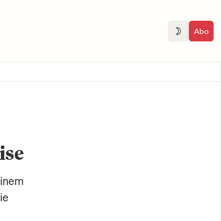
Abo
ise
einem
ie