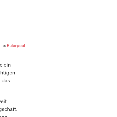
lle:
Eulerpool
e ein
chtigen
t das
eit
gschaft.
gen