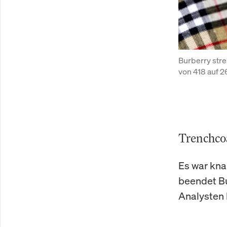
Burberry stre
von 418 auf 2
Trenchcoa
Es war kna
beendet Bu
Analysten 