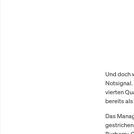
Und doch wi
Notsignal.
vierten Qu
bereits al
Das Manage
gestrichen
Burberry-C