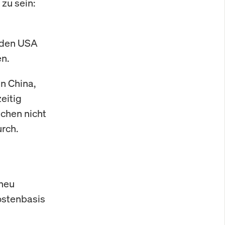
zu sein:
 den USA
en.
n China,
eitig
ichen nicht
rch.
 neu
ostenbasis