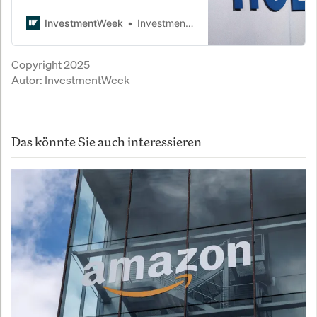
massiv investieren: Bis zu 22
Milliarden Franken sollen bis 2030 in
InvestmentWeek
InvestmentWeek
Übernahmen, Wachstum und
Aktienrückkäufe fließen. Die
Copyright 2025
Baustoffbranche steht vor einer
Autor:
InvestmentWeek
neuen Konsolidierungswelle.
Das könnte Sie auch interessieren