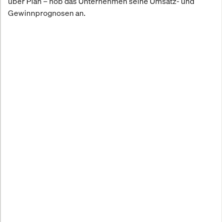
über Plan – hob das Unternehmen seine Umsatz- und
Gewinnprognosen an.