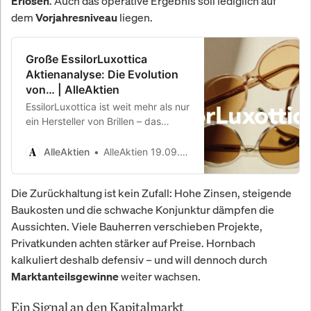
. Auch das operative Ergebnis soll lediglich auf
Erlösen
dem
liegen.
Vorjahresniveau
Große EssilorLuxottica
Aktienanalyse: Die Evolution
von… | AlleAktien
EssilorLuxottica ist weit mehr als nur
ein Hersteller von Brillen – das
Unternehmen vereint Markenmacht,
technologische Innovation und
AlleAktien
AlleAktien 19.09.2025
globale…
Die Zurückhaltung ist kein Zufall: Hohe Zinsen, steigende
Baukosten und die schwache Konjunktur dämpfen die
Aussichten. Viele Bauherren verschieben Projekte,
Privatkunden achten stärker auf Preise. Hornbach
kalkuliert deshalb defensiv – und will dennoch durch
weiter wachsen.
Marktanteilsgewinne
Ein Signal an den Kapitalmarkt