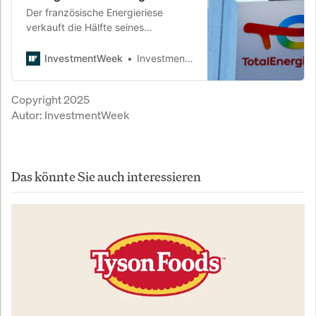
Der französische Energieriese
verkauft die Hälfte seines
Nordamerika-Solarportfolios an die
US-Beteiligungsgesellschaft KKR.
InvestmentWeek
InvestmentWeek
Anleger reagieren skeptisch, die
Aktie fällt. Doch steckt hinter dem
Copyright 2025
Schritt ein strategisches Kalkül.
Autor:
InvestmentWeek
Das könnte Sie auch interessieren