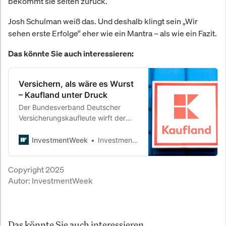
bekommt sie selten zurück.
Josh Schulman weiß das. Und deshalb klingt sein „Wir
sehen erste Erfolge“ eher wie ein Mantra – als wie ein Fazit.
Das könnte Sie auch interessieren:
Versichern, als wäre es Wurst
– Kaufland unter Druck
Der Bundesverband Deutscher
Versicherungskaufleute wirft der
Supermarktkette schwere
Rechtsverstöße vor. Es geht um
InvestmentWeek
InvestmentWeek
Irreführung, fehlende Beratung –
und das Grundverständnis von
Copyright 2025
Verbraucherschutz im
Autor:
InvestmentWeek
Versicherungsvertrieb.
Das könnte Sie auch interessieren