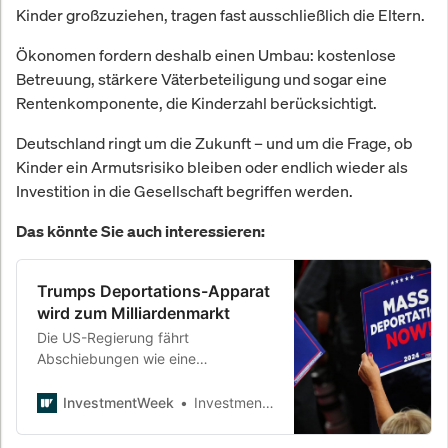
Kinder großzuziehen, tragen fast ausschließlich die Eltern.
Ökonomen fordern deshalb einen Umbau: kostenlose
Betreuung, stärkere Väterbeteiligung und sogar eine
Rentenkomponente, die Kinderzahl berücksichtigt.
Deutschland ringt um die Zukunft – und um die Frage, ob
Kinder ein Armutsrisiko bleiben oder endlich wieder als
Investition in die Gesellschaft begriffen werden.
Das könnte Sie auch interessieren:
Trumps Deportations-Apparat
wird zum Milliardenmarkt
Die US-Regierung fährt
Abschiebungen wie eine
Lieferkette: Pop-up-Haftlager,
Charterflüge im Akkord, Verträge
InvestmentWeek
InvestmentWeek
für private Betreiber. Davon
profitieren CoreCivic, GEO Group &