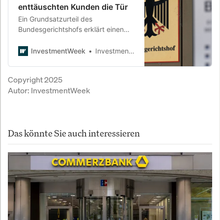
enttäuschten Kunden die Tür
Ein Grundsatzurteil des
Bundesgerichtshofs erklärt einen
hochpreisigen Coachingvertrag
wegen fehlender Zulassung für
InvestmentWeek
InvestmentWeek
nichtig. Damit geraten viele
Anbieter ins juristische Abseits –
Copyright 2025
und ein System gerät ins Wanken.
Autor:
InvestmentWeek
Das könnte Sie auch interessieren