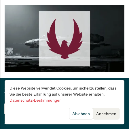
Kratos verdoppelt Produktionskapazität: 167.000
Deutschlands Wirtschafts- und Finanzzeitung:
Quadratmeter Mega-Fabrik in Pennsylvania
Diese Website verwendet Cookies, um sicherzustellen, dass
28 Tage kostenlos testen
eröffnet
Sie die beste Erfahrung auf unserer Website erhalten.
Datenschutz-Bestimmungen
Jetzt testen
Ablehnen
Annehmen
Sie sind bereits Abonnent?
Jetzt anmelden