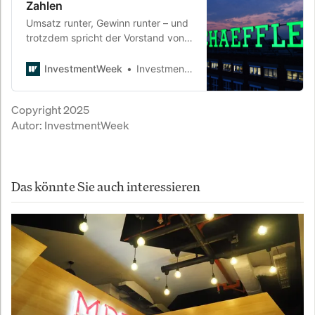
Zahlen
Umsatz runter, Gewinn runter – und
trotzdem spricht der Vorstand von
einem „guten Start“. Der
Autozulieferer Schaeffler geht mit
InvestmentWeek
InvestmentWeek
viel Optimismus ins erste Jahr nach
der Vitesco-Übernahme. Doch der
Copyright 2025
Gegenwind aus Märkten und Politik
Autor:
InvestmentWeek
wird rauer.
Das könnte Sie auch interessieren