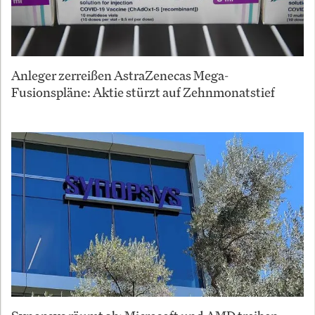
Anleger zerreißen AstraZenecas Mega-
Fusionspläne: Aktie stürzt auf Zehnmonatstief