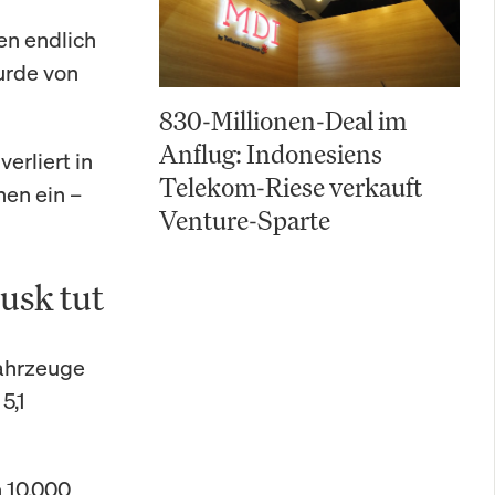
en endlich
urde von
830-Millionen-Deal im
Anflug: Indonesiens
erliert in
Telekom-Riese verkauft
hen ein –
Venture-Sparte
usk tut
Fahrzeuge
5,1
h 10.000