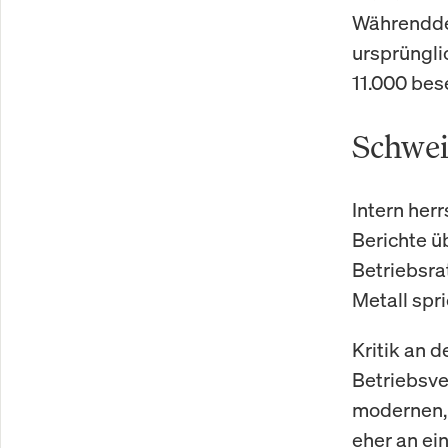
Währenddes
ursprüngli
11.000 bes
Schwei
Intern herr
Berichte ü
Betriebsrat
Metall spr
Kritik an 
Betriebsve
modernen, 
eher an ein