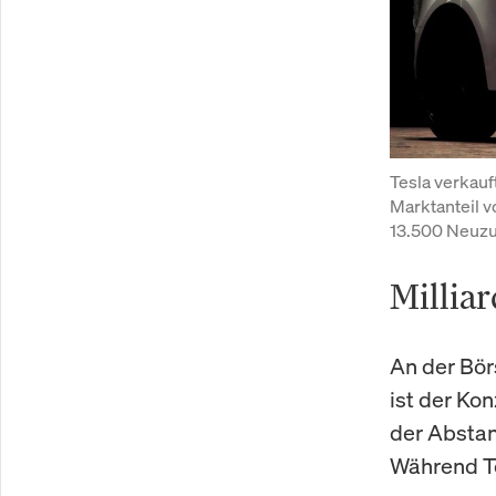
Tesla verkauf
Marktanteil v
13.500 Neuzu
Millia
An der Börs
ist der Kon
der Abstan
Während To