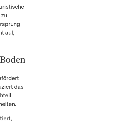
uristische
 zu
orsprung
t auf,
 Boden
efördert
uziert das
hteil
heiten.
iert,