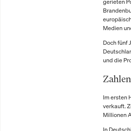
gerieten Po
Brandenbur
europäisch
Medien und
Doch fünf J
Deutschlan
und die Pro
Zahlen,
Im ersten 
verkauft. 
Millionen 
In Deutsch