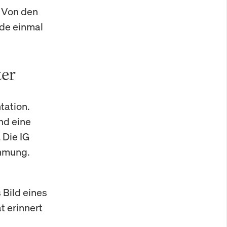
. Von den
ade einmal
ter
tation.
nd eine
 Die IG
immung.
 Bild eines
t erinnert