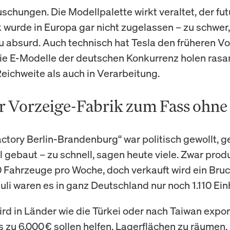
schungen. Die Modellpalette wirkt veraltet, der fut
 wurde in Europa gar nicht zugelassen – zu schwer,
zu absurd. Auch technisch hat Tesla den früheren V
Die E-Modelle der deutschen Konkurrenz holen rasan
Reichweite als auch in Verarbeitung.
r Vorzeige-Fabrik zum Fass ohne
actory Berlin-Brandenburg“ war politisch gewollt, g
l gebaut – zu schnell, sagen heute viele. Zwar prod
 Fahrzeuge pro Woche, doch verkauft wird ein Bruc
uli waren es in ganz Deutschland nur noch 1.110 Ein
ird in Länder wie die Türkei oder nach Taiwan export
s zu 6.000 € sollen helfen, Lagerflächen zu räumen.