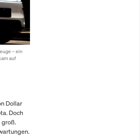
euge – ein 
kam auf 
on Dollar
ota. Doch
 groß.
rwartungen.