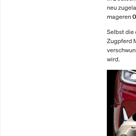
neu zugela
mageren
0
Selbst die
Zugpferd M
verschwund
wird.