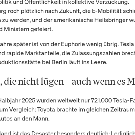
litik und Öffentlichkeit in kollektive Verzückung.
g roch plötzlich nach Zukunft, die E-Mobilität schi
 zu werden, und der amerikanische Heilsbringer w
 Ministern gefeiert.
ahre später ist von der Euphorie wenig übrig. Tesla v
d rapide Marktanteile, die Zulassungszahlen brec
duktionsstätte bei Berlin läuft ins Leere.
 die nicht lügen – auch wenn es M
Halbjahr 2025 wurden weltweit nur 721.000 Tesla-
Zum Vergleich: Toyota brachte im gleichen Zeitraum 
Autos an den Mann.
land ist das Desaster besonders deutlich: Lediglic