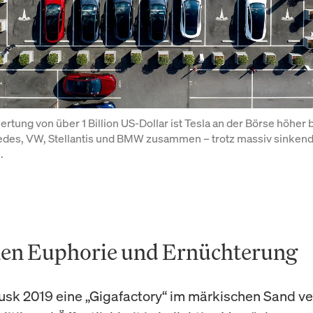
ertung von über 1 Billion US-Dollar ist Tesla an der Börse höher b
edes, VW, Stellantis und BMW zusammen – trotz massiv sinkend
.
en Euphorie und Ernüchterung
usk 2019 eine „Gigafactory“ im märkischen Sand ve