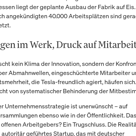
sen liegt der geplante Ausbau der Fabrik auf Eis
ch angekündigten 40.000 Arbeitsplätzen sind ger
etzt.
gen im Werk, Druck auf Mitarbei
scht kein Klima der Innovation, sondern der Konfron
ber Abmahnwellen, eingeschüchterte Mitarbeiter u
smehrheit, die Tesla-freundlich agiert, häufen sich.
icht von systematischer Behinderung der Mitbest
der Unternehmensstrategie ist unerwünscht – auf
rsammlungen ebenso wie in der Öffentlichkeit. Das
offenen Arbeitgebers? Ein Trugschluss. Die Realitä
 autoritär geführtes Startup, das mit deutscher