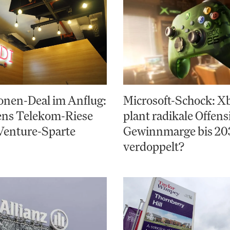
onen-Deal im Anflug:
Microsoft-Schock: X
ens Telekom-Riese
plant radikale Offens
Venture-Sparte
Gewinnmarge bis 20
verdoppelt?