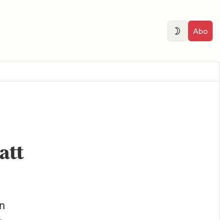
Abo
att
n