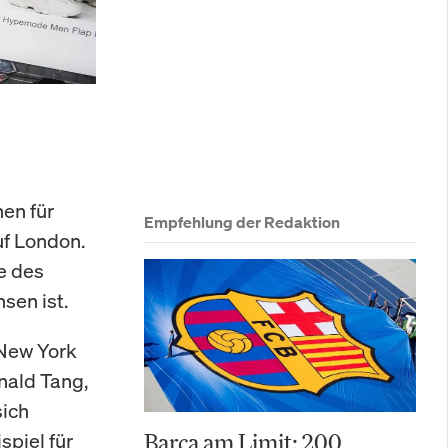
en für
Empfehlung der Redaktion
uf London.
e des
sen ist.
 New York
nald Tang,
sich
spiel für
Barça am Limit: 200