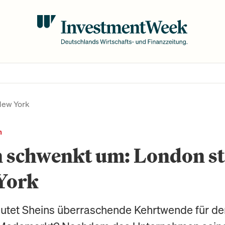
New York
n
 schwenkt um: London st
York
tet Sheins überraschende Kehrtwende für de