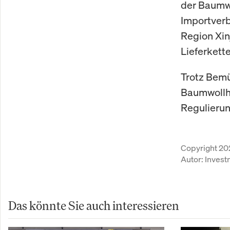
der Baumwo
Importverb
Region Xin
Lieferkett
Trotz Bemü
Baumwollhe
Regulieru
Copyright 20
Autor:
Inves
Das könnte Sie auch interessieren