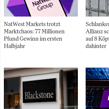
NatWest Markets trotzt
Schlanker
Marktchaos: 77 Millionen
Allianz s
Pfund Gewinn im ersten
auf 8 Köpf
Halbjahr
dahinter