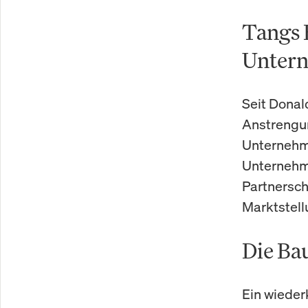
Tangs R
Unter
Seit Donal
Anstrengu
Unternehme
Unternehme
Partnersch
Marktstell
Die Ba
Ein wieder