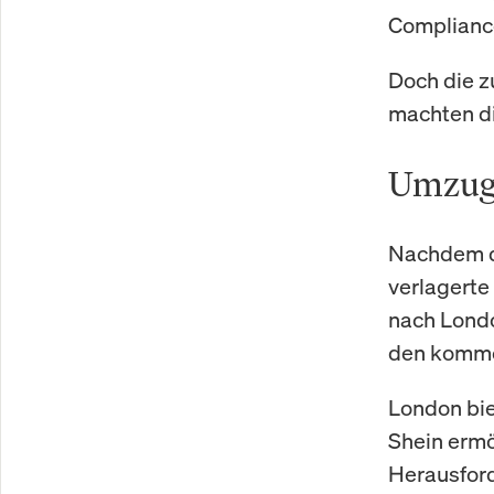
Compliance
Doch die 
machten di
Umzug
Nachdem d
verlagert
nach Londo
den komme
London bie
Shein ermö
Herausford