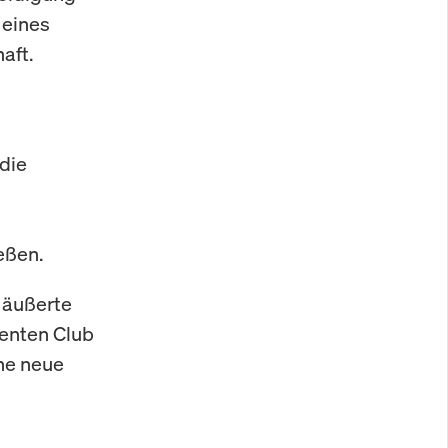
 eines
aft.
die
eßen.
 äußerte
nenten Club
ine neue