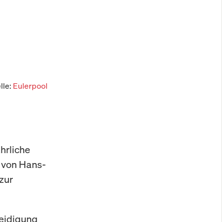
lle:
Eulerpool
hrliche
e von Hans-
zur
teidigung