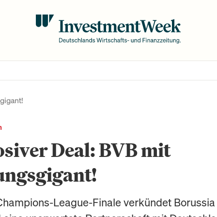
gigant!
n
siver Deal: BVB mit
ungsgigant!
Champions-League-Finale verkündet Borussia