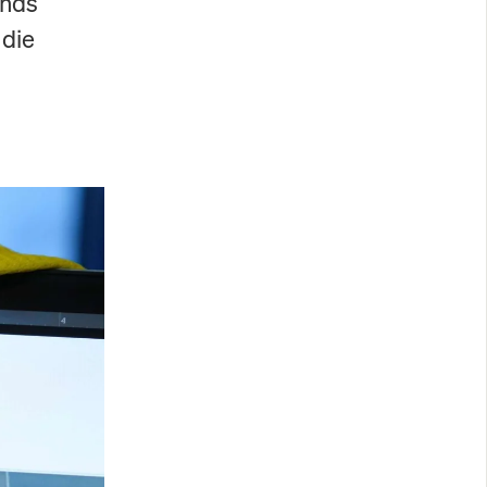
ands
 die