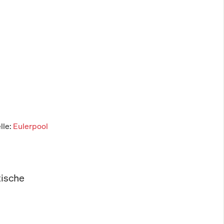
lle:
Eulerpool
tische