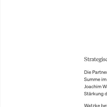
Strategis
Die Partne
Summe im e
Joachim Wa
Stärkung d
Watzke bet