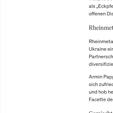
als „Eckpf
offenen Di
Rheinmeta
Rheinmetal
Ukraine ei
Partnersch
diversifiz
Armin Papp
sich zufri
und hob he
Facette d