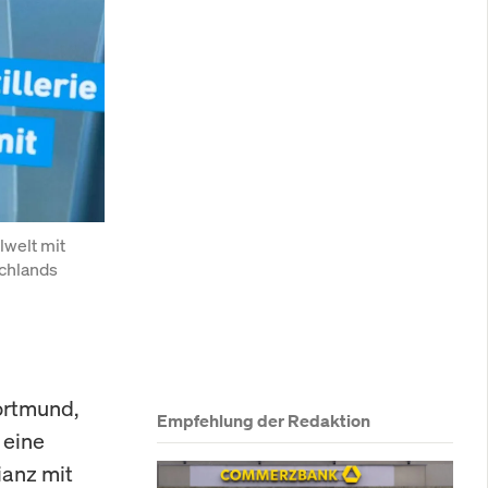
welt mit 
chlands 
ortmund,
Empfehlung der Redaktion
 eine
ianz mit