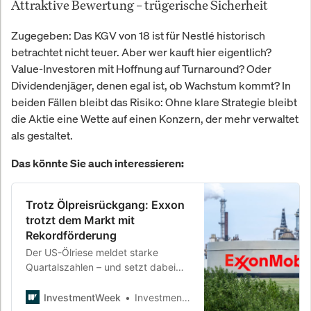
Attraktive Bewertung – trügerische Sicherheit
Zugegeben: Das KGV von 18 ist für Nestlé historisch
betrachtet nicht teuer. Aber wer kauft hier eigentlich?
Value-Investoren mit Hoffnung auf Turnaround? Oder
Dividendenjäger, denen egal ist, ob Wachstum kommt? In
beiden Fällen bleibt das Risiko: Ohne klare Strategie bleibt
die Aktie eine Wette auf einen Konzern, der mehr verwaltet
als gestaltet.
Das könnte Sie auch interessieren:
Trotz Ölpreisrückgang: Exxon
trotzt dem Markt mit
Rekordförderung
Der US-Ölriese meldet starke
Quartalszahlen – und setzt dabei
nicht auf den Preis, sondern auf
schiere Menge. Was das über die
InvestmentWeek
InvestmentWeek
geopolitische Lage, die