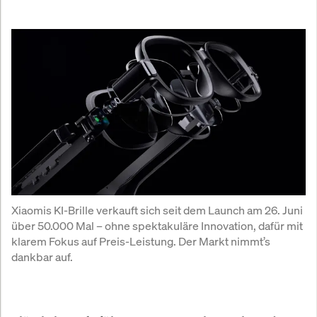
Xiaomis KI-Brille verkauft sich seit dem Launch am 26. Juni 
über 50.000 Mal – ohne spektakuläre Innovation, dafür mit 
klarem Fokus auf Preis-Leistung. Der Markt nimmt’s 
dankbar auf.