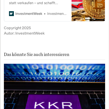
statt verkaufen – und schafft
erstmals eine strategische
Digitalwährungs-Reserve. Was
InvestmentWeek
InvestmentWeek
steckt dahinter, wer profitiert – und
was bedeutet das für den globalen
Copyright 2025
Finanzmarkt?
Autor:
InvestmentWeek
Das könnte Sie auch interessieren