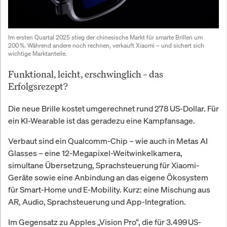
Im ersten Quartal 2025 stieg der chinesische Markt für smarte Brillen um 
200 %. Während andere noch rechnen, verkauft Xiaomi – und sichert sich 
wichtige Marktanteile.
Funktional, leicht, erschwinglich – das
Erfolgsrezept?
Die neue Brille kostet umgerechnet rund 278 US-Dollar. Für
ein KI-Wearable ist das geradezu eine Kampfansage.
Verbaut sind ein Qualcomm-Chip – wie auch in Metas AI
Glasses – eine 12-Megapixel-Weitwinkelkamera,
simultane Übersetzung, Sprachsteuerung für Xiaomi-
Geräte sowie eine Anbindung an das eigene Ökosystem
für Smart-Home und E-Mobility. Kurz: eine Mischung aus
AR, Audio, Sprachsteuerung und App-Integration.
Im Gegensatz zu Apples „Vision Pro“, die für 3.499 US-