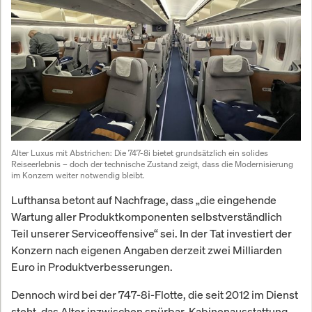
Alter Luxus mit Abstrichen: Die 747-8i bietet grundsätzlich ein solides 
Reiseerlebnis – doch der technische Zustand zeigt, dass die Modernisierung 
im Konzern weiter notwendig bleibt.
Lufthansa betont auf Nachfrage, dass „die eingehende
Wartung aller Produktkomponenten selbstverständlich
Teil unserer Serviceoffensive“ sei. In der Tat investiert der
Konzern nach eigenen Angaben derzeit zwei Milliarden
Euro in Produktverbesserungen.
Dennoch wird bei der 747-8i-Flotte, die seit 2012 im Dienst
steht, das Alter inzwischen spürbar. Kabinenausstattung,