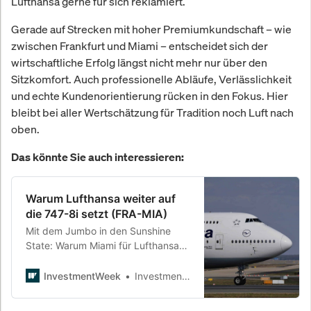
Lufthansa gerne für sich reklamiert.
Gerade auf Strecken mit hoher Premiumkundschaft – wie
zwischen Frankfurt und Miami – entscheidet sich der
wirtschaftliche Erfolg längst nicht mehr nur über den
Sitzkomfort. Auch professionelle Abläufe, Verlässlichkeit
und echte Kundenorientierung rücken in den Fokus. Hier
bleibt bei aller Wertschätzung für Tradition noch Luft nach
oben.
Das könnte Sie auch interessieren:
Warum Lufthansa weiter auf
die 747-8i setzt (FRA-MIA)
Mit dem Jumbo in den Sunshine
State: Warum Miami für Lufthansa
profitabler ist als man denkt – und
was das über den Kampf um
InvestmentWeek
InvestmentWeek
Premiumkunden zeigt