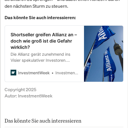
den nächsten Sturm zu steuern.
Das könnte Sie auch interessieren:
Shortseller greifen Allianz an –
doch wie groß ist die Gefahr
wirklich?
Die Allianz gerät zunehmend ins
Visier spekulativer Investoren.
Während Hedgefonds auf fallende
Kurse setzen und Analysten erste
InvestmentWeek
InvestmentWeek
Zweifel anmelden, baut der
Versicherungskonzern unbeirrt sein
Copyright 2025
Geschäft aus. Ein Blick hinter die
Autor:
InvestmentWeek
Kulissen eines unterschätzten
Machtkampfs.
Das könnte Sie auch interessieren