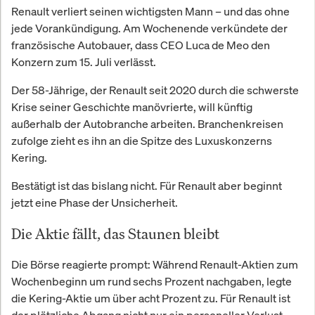
Renault verliert seinen wichtigsten Mann – und das ohne
jede Vorankündigung. Am Wochenende verkündete der
französische Autobauer, dass CEO Luca de Meo den
Konzern zum 15. Juli verlässt.
Der 58-Jährige, der Renault seit 2020 durch die schwerste
Krise seiner Geschichte manövrierte, will künftig
außerhalb der Autobranche arbeiten. Branchenkreisen
zufolge zieht es ihn an die Spitze des Luxuskonzerns
Kering.
Bestätigt ist das bislang nicht. Für Renault aber beginnt
jetzt eine Phase der Unsicherheit.
Die Aktie fällt, das Staunen bleibt
Die Börse reagierte prompt: Während Renault-Aktien zum
Wochenbeginn um rund sechs Prozent nachgaben, legte
die Kering-Aktie um über acht Prozent zu. Für Renault ist
der plötzliche Abgang nicht nur ein personeller Verlust.