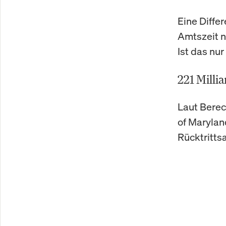
Eine Diffe
Amtszeit n
Ist das nu
221 Milli
Laut Berec
of Maryland
Rücktritts