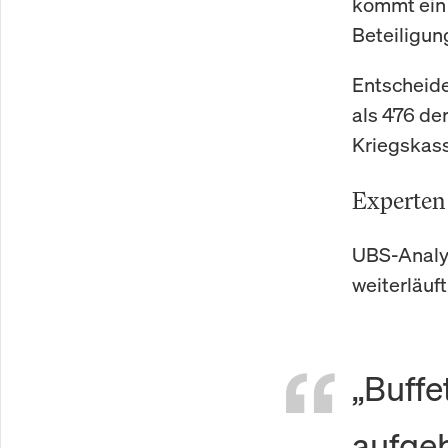
kommt ein 
Beteiligun
Entscheide
als 476 de
Kriegskass
Experten
UBS-Analys
weiterläuft
„Buffe
aufgeb