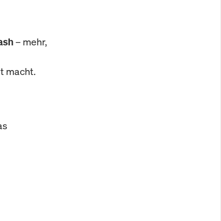
– mehr,
ash
st macht.
as