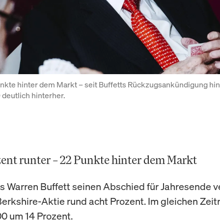
kte hinter dem Markt – seit Buffetts Rückzugsankündigung hink
deutlich hinterher.
ent runter – 22 Punkte hinter dem Markt
als Warren Buffett seinen Abschied für Jahresende 
 Berkshire-Aktie rund acht Prozent. Im gleichen Zei
0 um 14 Prozent.