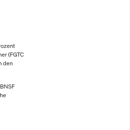
rozent
ner (FGTC
n den
t BNSF
ehe