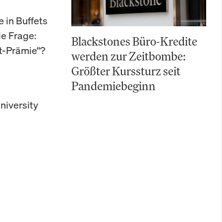
 in Buffets
ie Frage:
Blackstones Büro-Kredite
tt-Prämie“?
werden zur Zeitbombe:
Größter Kurssturz seit
Pandemiebeginn
niversity