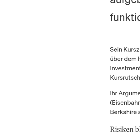
funkti
Sein Kursz
über dem 
Investment
Kursrutsc
Ihr Argume
(Eisenbahn
Berkshire 
Risiken b