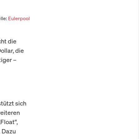
lle:
Eulerpool
cht die
llar, die
tiger –
tützt sich
eiteren
Float“,
. Dazu