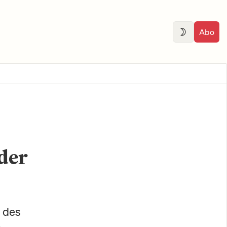
Abo
 der
e des