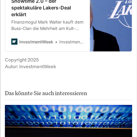
Showtime 2.0 – der
spektakuläre Lakers-Deal
erklärt
Finanzmogul Mark Walter kauft dem
Buss-Clan die Mehrheit am Kult-
Franchise ab – zum höchsten Preis,
den jemals ein US-Sportteam erzielt
InvestmentWeek
InvestmentWeek
hat. Was treibt den Investor, wie
wird der Kauf finanziert – und
Copyright 2025
welche Folgen hat das für Fans,
Autor:
InvestmentWeek
Liga und Kapitalmarkt?
Das könnte Sie auch interessieren