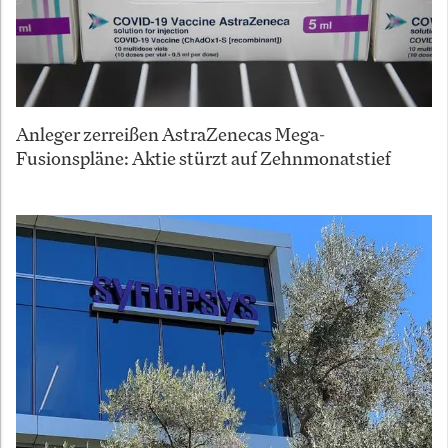
Anleger zerreißen AstraZenecas Mega-
Fusionspläne: Aktie stürzt auf Zehnmonatstief