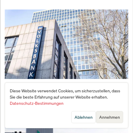
Skandal bei Volksbank Köln-Bonn: Beurlaubter
Diese Website verwendet Cookies, um sicherzustellen, dass
Manager wehrt sich gegen Bordell-Vorwürfe
Sie die beste Erfahrung auf unserer Website erhalten.
Datenschutz-Bestimmungen
Ablehnen
Annehmen