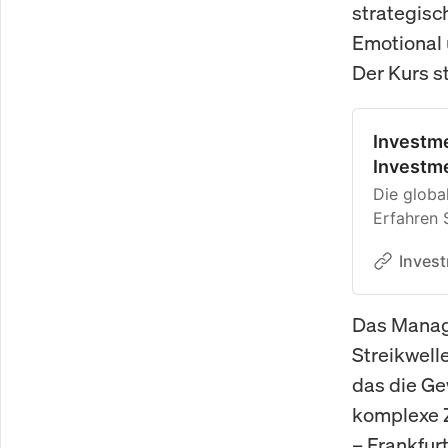
strategisc
Emotional u
Der Kurs s
Investme
Investm
Die global
Erfahren 
nutzen, u
Inves
neuen Cha
Das Manage
Streikwell
das die Ge
komplexe 
– Frankfur