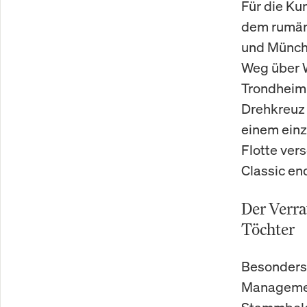
Für die Ku
dem rumäni
und Münche
Weg über W
Trondheim 
Drehkreuz 
einem einz
Flotte ver
Classic en
Der Verra
Töchter
Besonders 
Managemen