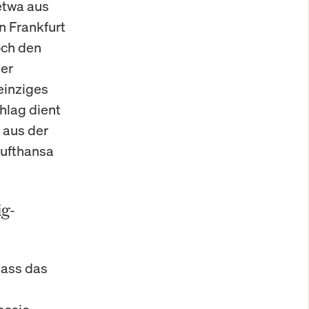
etwa aus
n Frankfurt
och den
der
einziges
hlag dient
 aus der
Lufthansa
ig-
dass das