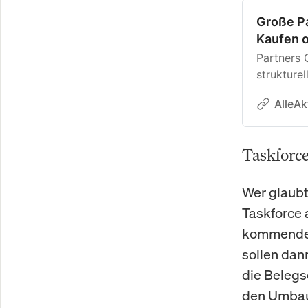
Große P
Kaufen o
Partners 
strukturel
an Dynami
AlleAk
erhöhen we
Private D
stabile Re
Taskforce
erzielen.
fundament
Wer glaubt
sie illiqu
geprägt s
Taskforce 
echten Me
kommenden 
sollen dan
die Belegs
den Umbau