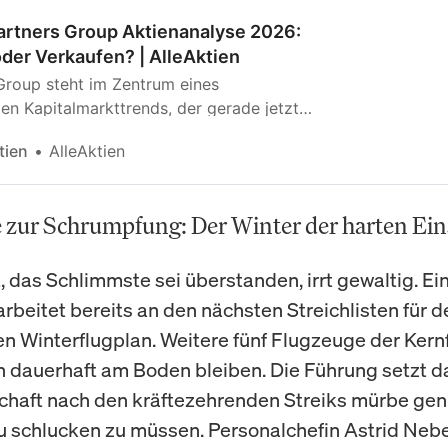
artners Group Aktienanalyse 2026:
der Verkaufen? | AlleAktien
Group steht im Zentrum eines
len Kapitalmarkttrends, der gerade jetzt
k gewinnt: Institutionelle Investoren
tien
AlleAktien
ltweit ihre Allokation in Private Equity,
ebt, Infrastruktur und Immobilien, um
nditen abseits volatiler Börsen zu
 zur Schrumpfung: Der Winter der harten Ein
 Diese Märkte unterscheiden sich
al von öffentlichen Aktienmärkten, weil
, das Schlimmste sei überstanden, irrt gewaltig. Ei
ide, langfristig ausgerichtet und operativ
ind, wodurch aktives Management
arbeitet bereits an den nächsten Streichlisten für d
hrwert schaffen kann.
Winterflugplan. Weitere fünf Flugzeuge der Kernf
n dauerhaft am Boden bleiben. Die Führung setzt d
chaft nach den kräftezehrenden Streiks mürbe gen
 schlucken zu müssen. Personalchefin Astrid Neb