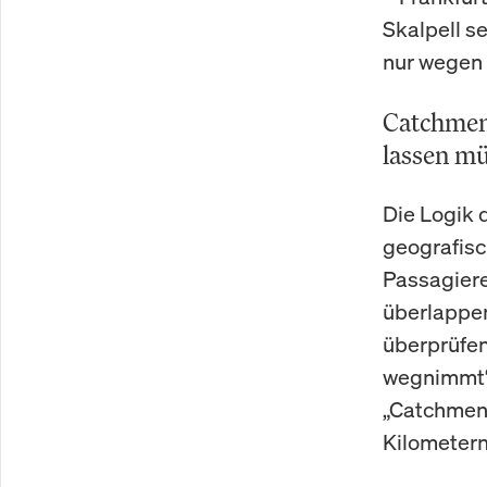
Skalpell s
nur wegen 
Catchmen
lassen m
Die Logik 
geografisc
Passagiere
überlappe
überprüfen
wegnimmt“,
„Catchment
Kilometern