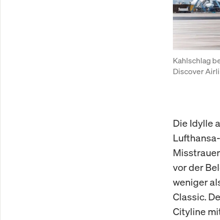
Kahlschlag be
Discover Airl
Die Idylle 
Lufthansa-
Misstrauen
vor der Be
weniger al
Classic. De
Cityline m