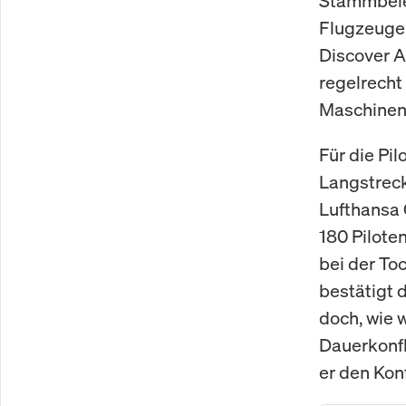
Stammbeleg
Flugzeuge 
Discover A
regelrecht
Maschinen
Für die Pi
Langstreck
Lufthansa 
180 Pilote
bei der To
bestätigt d
doch, wie 
Dauerkonfli
er den Konf