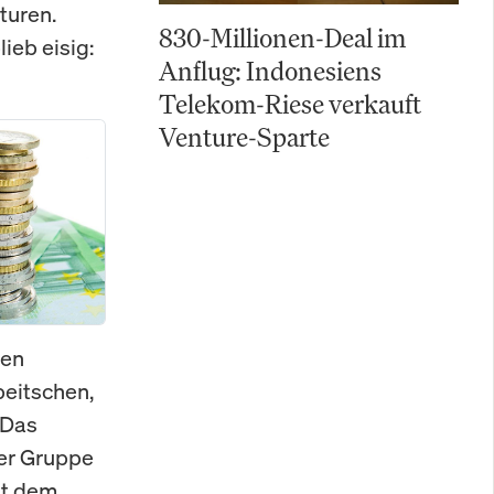
turen.
830-Millionen-Deal im
ieb eisig:
Anflug: Indonesiens
Telekom-Riese verkauft
Venture-Sparte
ven
peitschen,
 Das
er Gruppe
it dem