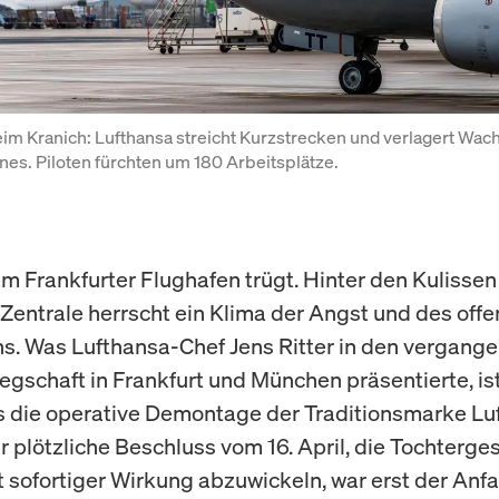
im Kranich: Lufthansa streicht Kurzstrecken und verlagert Wach
ines. Piloten fürchten um 180 Arbeitsplätze.
am Frankfurter Flughafen trügt. Hinter den Kulissen
Zentrale herrscht ein Klima der Angst und des off
s. Was Lufthansa-Chef Jens Ritter in den vergang
legschaft in Frankfurt und München präsentierte, ist
s die operative Demontage der Traditionsmarke Lu
r plötzliche Beschluss vom 16. April, die Tochterge
it sofortiger Wirkung abzuwickeln, war erst der Anf