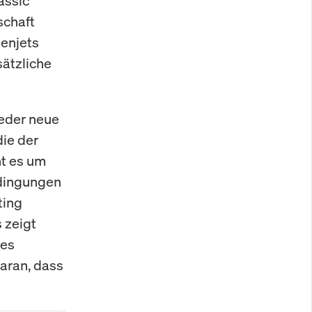
assic
schaft
enjets
sätzliche
Jeder neue
die der
ht es um
edingungen
ting
s zeigt
des
daran, dass