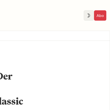
Abo
Der
lassic