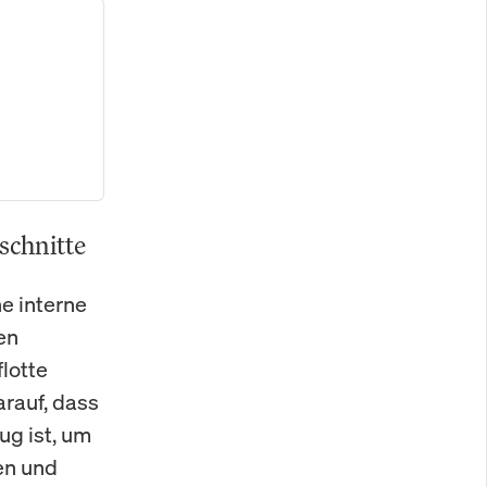
schnitte
ne interne
en
lotte
arauf, dass
ug ist, um
en und