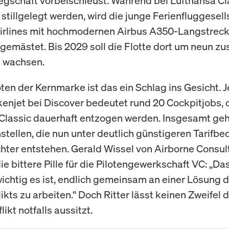
schaft vorbeischleust. Während bei Lufthansa Cl
stillgelegt werden, wird die junge Ferienfluggesell
irlines mit hochmodernen Airbus A350-Langstreck
 gemästet. Bis 2029 soll die Flotte dort um neun zu
 wachsen.
loten der Kernmarke ist das ein Schlag ins Gesicht. 
enjet bei Discover bedeutet rund 20 Cockpitjobs, 
Classic dauerhaft entzogen werden. Insgesamt ge
nstellen, die nun unter deutlich günstigeren Tarifb
chter entstehen. Gerald Wissel von Airborne Consul
ie bittere Pille für die Pilotengewerkschaft VC: „Da
wichtig es ist, endlich gemeinsam an einer Lösung 
kts zu arbeiten.“ Doch Ritter lässt keinen Zweifel 
likt notfalls aussitzt.