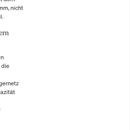
mm, nicht
l.
ern
en
 die
gernetz
azität
0