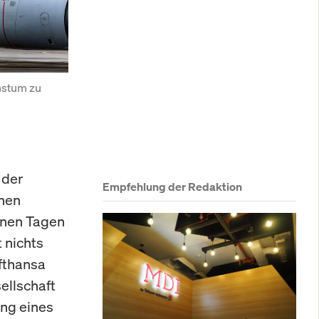
stum zu 
 der
Empfehlung der Redaktion
enen
enen Tagen
 nichts
fthansa
sellschaft
ang eines