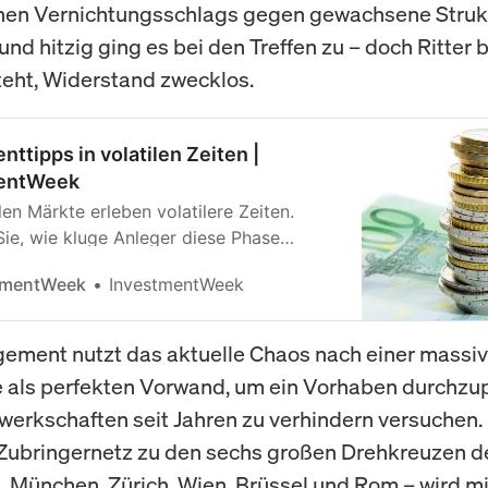
hen Vernichtungsschlags gegen gewachsene Struk
nd hitzig ging es bei den Treffen zu – doch Ritter bl
teht, Widerstand zwecklos.
nttipps in volatilen Zeiten |
entWeek
en Märkte erleben volatilere Zeiten.
Sie, wie kluge Anleger diese Phase
m ihre Portfolios zu optimieren und von
tmentWeek
InvestmentWeek
ncen zu profitieren.
ment nutzt das aktuelle Chaos nach einer massi
e als perfekten Vorwand, um ein Vorhaben durchzu
werkschaften seit Jahren zu verhindern versuchen.
Zubringernetz zu den sechs großen Drehkreuzen d
t, München, Zürich, Wien, Brüssel und Rom – wird m