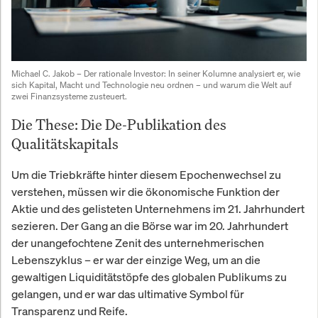
Michael C. Jakob – Der rationale Investor:
 In seiner Kolumne analysiert er, wie 
sich Kapital, Macht und Technologie neu ordnen – und warum die Welt auf 
zwei Finanzsysteme zusteuert.
Die These: Die De-Publikation des
Qualitätskapitals
Um die Triebkräfte hinter diesem Epochenwechsel zu
verstehen, müssen wir die ökonomische Funktion der
Aktie und des gelisteten Unternehmens im 21. Jahrhundert
sezieren. Der Gang an die Börse war im 20. Jahrhundert
der unangefochtene Zenit des unternehmerischen
Lebenszyklus – er war der einzige Weg, um an die
gewaltigen Liquiditätstöpfe des globalen Publikums zu
gelangen, und er war das ultimative Symbol für
Transparenz und Reife.