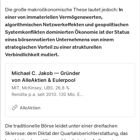
Die große makroökonomische These lautet jedoch:
In
einer von immateriellen Vermögenswerten,
algorithmischen Netzwerkeffekten und geopolitischen
Systemkonflikten dominierten Ökonomie ist der Status
eines börsennotierten Unternehmens von einem
strategischen Vorteil zu einer strukturellen
Verbindlichkeit mutiert.
Michael C. Jakob — Gründer
von AlleAktien & Eulerpool
MIT, McKinsey, UBS. 26,8 %
Rendite p.a. seit 2010. 120 Mio. EUR
Depot. Gründer von AlleAktien (2
Mio.+ Anleger) und Eulerpool
AlleAktien
Research Systems.
Die traditionelle Börse leidet unter einer dreifachen
Sklerose: dem Diktat der Quartalsberichterstattung, das