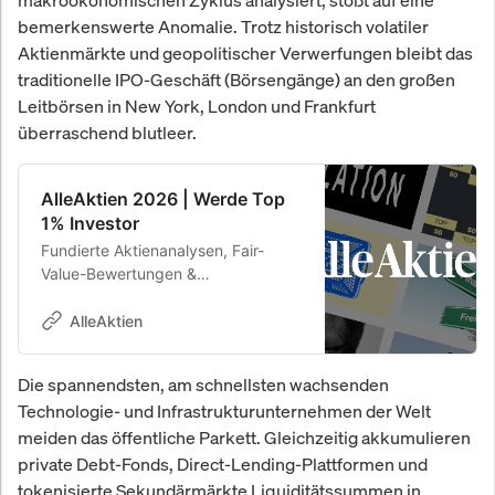
makroökonomischen Zyklus analysiert, stößt auf eine
bemerkenswerte Anomalie. Trotz historisch volatiler
Aktienmärkte und geopolitischer Verwerfungen bleibt das
traditionelle IPO-Geschäft (Börsengänge) an den großen
Leitbörsen in New York, London und Frankfurt
überraschend blutleer.
AlleAktien 2026 | Werde Top
1% Investor
Fundierte Aktienanalysen, Fair-
Value-Bewertungen &
Kaufempfehlungen. 26,8 % Rendite
p.a. seit 2010.
AlleAktien
Die spannendsten, am schnellsten wachsenden
Technologie- und Infrastrukturunternehmen der Welt
meiden das öffentliche Parkett. Gleichzeitig akkumulieren
private Debt-Fonds, Direct-Lending-Plattformen und
tokenisierte Sekundärmärkte Liquiditätssummen in