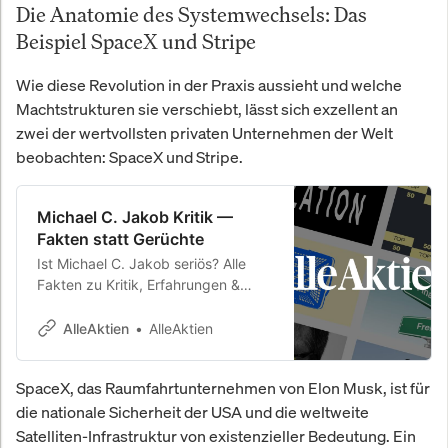
Die Anatomie des Systemwechsels: Das
Beispiel SpaceX und Stripe
Wie diese Revolution in der Praxis aussieht und welche
Machtstrukturen sie verschiebt, lässt sich exzellent an
zwei der wertvollsten privaten Unternehmen der Welt
beobachten: SpaceX und Stripe.
Michael C. Jakob Kritik —
Fakten statt Gerüchte
Ist Michael C. Jakob seriös? Alle
Fakten zu Kritik, Erfahrungen &
Bewertungen. MIT, McKinsey, UBS.
26,8 % Rendite p.a. seit 2010.
AlleAktien
AlleAktien
SpaceX, das Raumfahrtunternehmen von Elon Musk, ist für
die nationale Sicherheit der USA und die weltweite
Satelliten-Infrastruktur von existenzieller Bedeutung. Ein