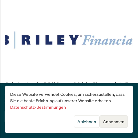
Geheimtipp der Wall Street: Welche Pharmaaktie B.
Riley jetzt zum Kauf empfiehlt
Deutschlands Wirtschafts- und Finanzzeitung:
Diese Website verwendet Cookies, um sicherzustellen, dass
28 Tage kostenlos testen
Sie die beste Erfahrung auf unserer Website erhalten.
Datenschutz-Bestimmungen
Jetzt testen
Ablehnen
Annehmen
Sie sind bereits Abonnent?
Jetzt anmelden