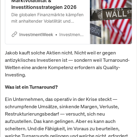
Marktvolatilität &
Investitionsstrategien 2026
Die globalen Finanzmärkte kämpfen
mit anhaltender Volatilität und
wirtschaftlichen Unsicherheiten.
Experten analysieren die Treiber
InvestmentWeek
InvestmentWeek
dieser Entwicklung und geben
Orientierung für Anlagestrategien in
Jakob kauft solche Aktien nicht. Nicht weil er gegen
turbulenten Zeiten.
antizyklisches Investieren ist — sondern weil Turnaround-
Wetten eine andere Kompetenz erfordern als Quality-
Investing.
Was ist ein Turnaround?
Ein Unternehmen, das operativ in der Krise steckt —
schrumpfende Umsätze, sinkende Margen, Verluste,
Restrukturierungsbedarf — versucht, sich neu
aufzustellen. Das kann gelingen. Aber es kann auch
scheitern. Und die Fähigkeit, im Voraus zu beurteilen,
welche Turnarounds gelingen und welche nicht, erfordert