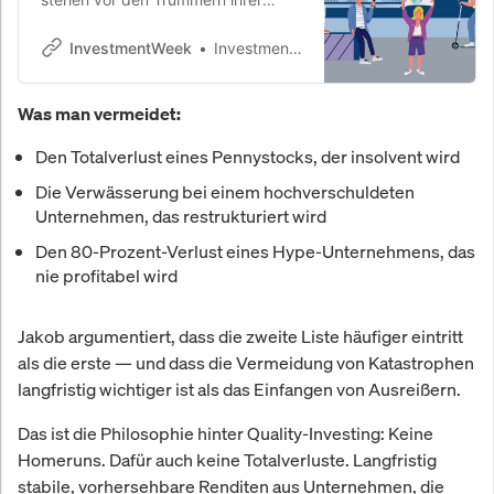
Karriereplanung. Ein dramatischer
Einbruch der Einstiegsstellen um 30
InvestmentWeek
InvestmentWeek
Prozent markiert das Ende des
Hochschulbonus. Während fast alle
Was man vermeidet:
Branchen junge Talente
aussortieren, rettet sich nur eine
Den Totalverlust eines Pennystocks, der insolvent wird
einzige Berufsgruppe vor dem
totalen Absturz.
Die Verwässerung bei einem hochverschuldeten
Unternehmen, das restrukturiert wird
Den 80-Prozent-Verlust eines Hype-Unternehmens, das
nie profitabel wird
Jakob argumentiert, dass die zweite Liste häufiger eintritt
als die erste — und dass die Vermeidung von Katastrophen
langfristig wichtiger ist als das Einfangen von Ausreißern.
Das ist die Philosophie hinter Quality-Investing: Keine
Homeruns. Dafür auch keine Totalverluste. Langfristig
stabile, vorhersehbare Renditen aus Unternehmen, die