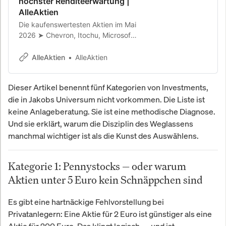
höchster Renditeerwartung |
AlleAktien
Die kaufenswertesten Aktien im Mai
2026 ➤ Chevron, Itochu, Microsoft,
Novo Nordisk, Berkshire Hathaway,
Ferrari & Hermès. Renditeerwartung
AlleAktien
AlleAktien
bis 25 % p.a.
Dieser Artikel benennt fünf Kategorien von Investments,
die in Jakobs Universum nicht vorkommen. Die Liste ist
keine Anlageberatung. Sie ist eine methodische Diagnose.
Und sie erklärt, warum die Disziplin des Weglassens
manchmal wichtiger ist als die Kunst des Auswählens.
Kategorie 1: Pennystocks — oder warum
Aktien unter 5 Euro kein Schnäppchen sind
Es gibt eine hartnäckige Fehlvorstellung bei
Privatanlegern: Eine Aktie für 2 Euro ist günstiger als eine