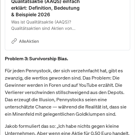
Qualitätsaktie (AAQS) einfach
erklärt: Definition, Bedeutung
& Beispiele 2026
Was ist Qualitätsaktie (AAQS)?
Qualitätsaktien sind Aktien von
fundamental starken Unternehmen,
die sich für eine langfristige Anlage
AlleAktien
eignen. … ➤ Jetzt im AlleAktien
Lexikon einfach & verständlich
Problem 3: Survivorship Bias.
erklärt.
Für jeden Pennystock, der sich verzehnfacht hat, gibt es
zwanzig, die wertlos geworden sind. Das Problem: Die
Gewinner werden in Foren und auf YouTube erzählt. Die
Verlierer verschwinden stillschweigend aus den Depots.
Das erzeugt die Illusion, Pennystocks seien eine
unterschätzte Chance — während die Realität ist, dass sie
ein Minenfeld mit gelegentlichen Goldklumpen sind.
Jakob formuliert das so: „Ich habe nichts gegen kleine
Unternehmen. Aber wenn eine Aktie für 0,50 Euro handelt,