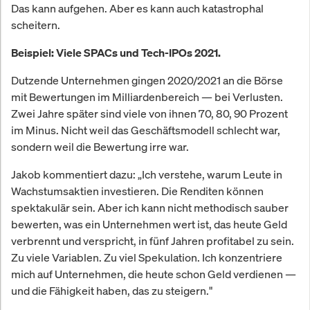
Das kann aufgehen. Aber es kann auch katastrophal
der durch regulatorische
scheitern.
Rückendeckung in den USA gerade
erheblich an Fahrt gewinnt. Für dich
Beispiel: Viele SPACs und Tech-IPOs 2021.
als Investor ist die entscheidende
Frage deshalb nicht, ob Krypto eine
Dutzende Unternehmen gingen 2020/2021 an die Börse
Zukunft hat, sondern ob Coinbase
mit Bewertungen im Milliardenbereich — bei Verlusten.
der dauerhaft dominierende
Zugangspunkt zu dieser Zukunft
Zwei Jahre später sind viele von ihnen 70, 80, 90 Prozent
sein wird.
im Minus. Nicht weil das Geschäftsmodell schlecht war,
sondern weil die Bewertung irre war.
Jakob kommentiert dazu: „Ich verstehe, warum Leute in
Wachstumsaktien investieren. Die Renditen können
spektakulär sein. Aber ich kann nicht methodisch sauber
bewerten, was ein Unternehmen wert ist, das heute Geld
verbrennt und verspricht, in fünf Jahren profitabel zu sein.
Zu viele Variablen. Zu viel Spekulation. Ich konzentriere
mich auf Unternehmen, die heute schon Geld verdienen —
und die Fähigkeit haben, das zu steigern."