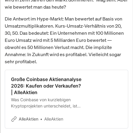
wie bewertet man das heute?
Die Antwort im Hype-Markt: Man bewertet auf Basis von
Umsatzmultiplikatoren. Kurs-Umsatz-Verhältnis von 20,
30, 50. Das bedeutet: Ein Unternehmen mit 100 Millionen
Euro Umsatz wird mit 5 Milliarden Euro bewertet —
obwohl es 50 Millionen Verlust macht. Die implizite
Annahme: In Zukunft wird es profitabel. Vielleicht sogar
sehr profitabel.
Große Coinbase Aktienanalyse
2026: Kaufen oder Verkaufen?
| AlleAktien
Was Coinbase von kurzlebigen
Kryptoprojekten unterscheidet, ist
die strukturelle Positionierung
genau an der Schnittstelle zwischen
AlleAktien
AlleAktien
traditionellem Kapital und digitaler
Vermögenswelt, einem Übergang,