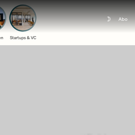
Abo
en
Startups & VC