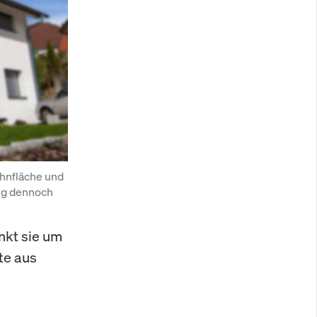
hnfläche und 
ng dennoch 
nkt sie um
rte aus