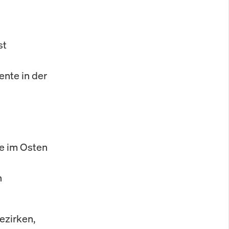
st
nte in der
de im Osten
n
ezirken,