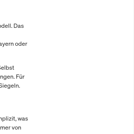
dell. Das
ayern oder
Selbst
ingen. Für
Siegeln.
plizit, was
ümer von