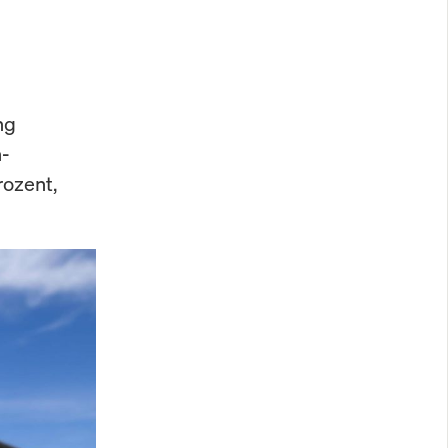
ng
n-
rozent,