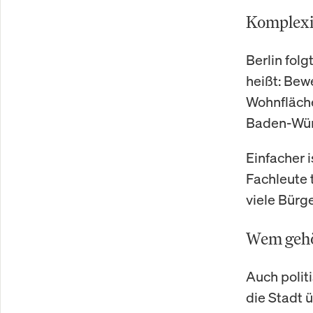
Komplexit
Berlin fol
heißt: Bew
Wohnfläche
Baden-Wür
Einfacher 
Fachleute 
viele Bürg
Wem gehör
Auch polit
die Stadt 