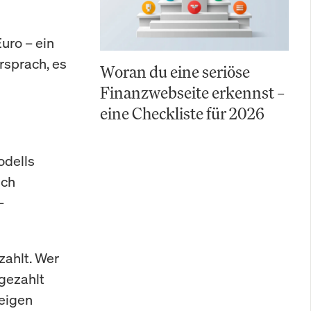
uro – ein
rsprach, es
Woran du eine seriöse
Finanzwebseite erkennst –
eine Checkliste für 2026
odells
ich
–
zahlt. Wer
 gezahlt
weigen