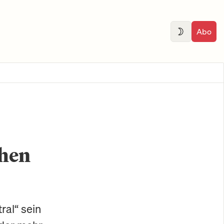
Abo
chen
ral“ sein