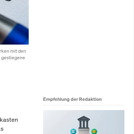
ken mit den 
 gestiegene 
Empfehlung der Redaktion
fkasten
as