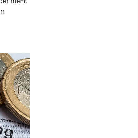
der mehr.
rm