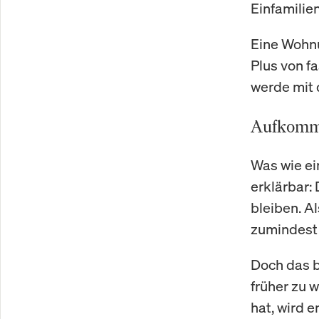
Einfamilie
Eine Wohnu
Plus von f
werde mit d
Aufkommen
Was wie ei
erklärbar:
bleiben. Al
zumindest n
Doch das b
früher zu w
hat, wird 