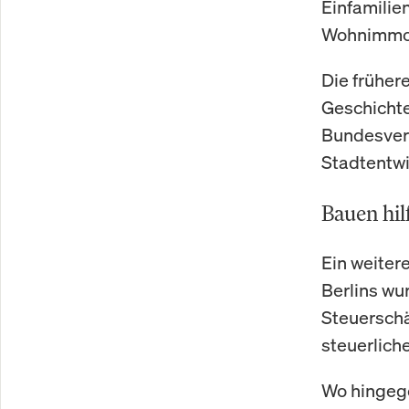
Einfamilien
Wohnimmobi
Die früher
Geschichte.
Bundesverf
Stadtentwi
Bauen hilf
Ein weiter
Berlins wu
Steuersch
steuerlich
Wo hingege