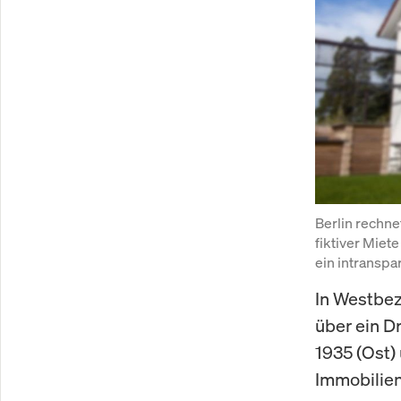
Berlin rechne
fiktiver Miet
ein intranspa
In Westbez
über ein Dr
1935 (Ost)
Immobilien