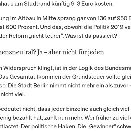
nhaus am Stadtrand künftig 913 Euro kosten.
ng im Altbau in Mitte sprang gar von 136 auf 950 E
ast 600 Prozent. Und das, obwohl die Politik 2019 ve
er Reform „nicht teurer“. Was ist da passiert?
sneutral? Ja – aber nicht für jeden
n Widerspruch klingt, ist in der Logik des Bundesm
 Das Gesamtaufkommen der Grundsteuer sollte gle
so: Die Stadt Berlin nimmt nicht mehr ein als zuvor 
icht viel.
edeutet nicht, dass jeder Einzelne auch gleich viel 
enig bezahlt hat, zahlt nun mehr. Wer früher zu viel
entlastet. Der politische Haken: Die „Gewinner“ sch