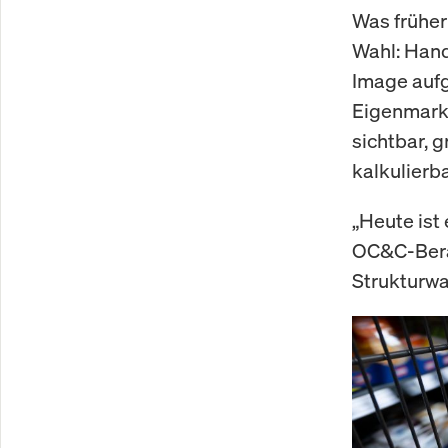
Was früher 
Wahl: Hand
Image aufg
Eigenmarke
sichtbar, g
kalkulierb
„Heute ist
OC&C-Berat
Strukturwa