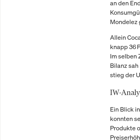
an den End
Konsumgüte
Mondelez 
Allein Coc
knapp 36 P
Im selben 
Bilanz sah
stieg der 
IW-Analy
Ein Blick i
konnten se
Produkte o
Preiserhö