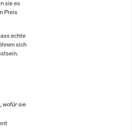
n sie es
m Preis
dass echte
öhnen sich
stsein.
 wofür sie
ent