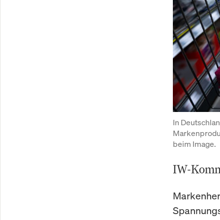
In Deutschla
Markenproduk
beim Image.
IW-Komme
Markenhers
Spannungsf