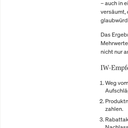
– auch in 
versäumt, 
glaubwürd
Das Ergebn
Mehrwerte 
nicht nur 
IW-Empfe
Weg vom 
Aufschlä
Produktn
zahlen.
Rabattak
Nachlass 