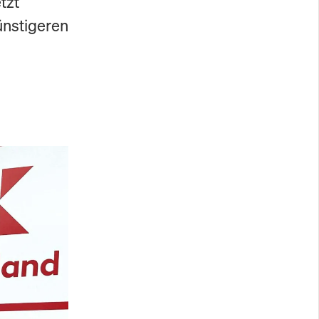
tzt
ünstigeren