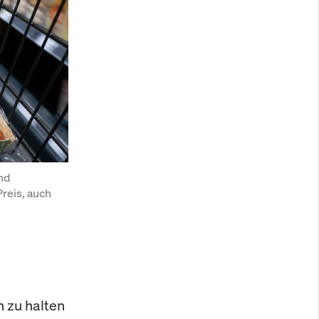
d 
eis, auch 
n zu halten