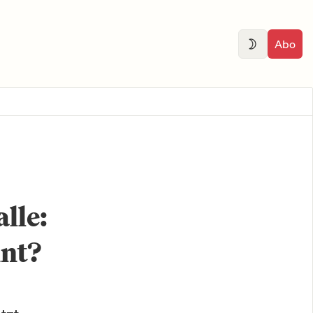
Abo
lle:
nnt?