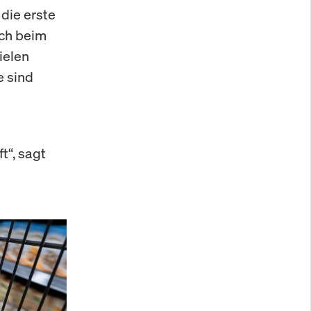
 die erste
uch beim
ielen
e sind
t“, sagt