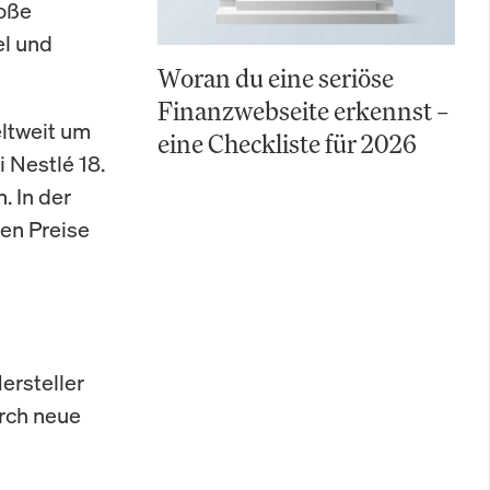
roße
el und
Woran du eine seriöse
Finanzwebseite erkennst –
eltweit um
eine Checkliste für 2026
 Nestlé 18.
. In der
ren Preise
Hersteller
urch neue