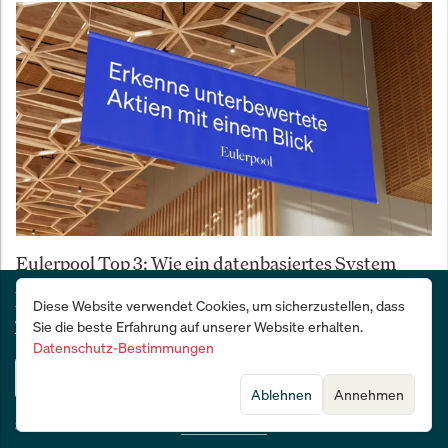
Eulerpool Top 3: Wie ein datenbasiertes System
Anlegern binnen 6 Monaten zur Outperformance
Deutschlands Wirtschafts- und Finanzzeitung:
Diese Website verwendet Cookies, um sicherzustellen, dass
verhalf
28 Tage kostenlos testen
Sie die beste Erfahrung auf unserer Website erhalten.
Datenschutz-Bestimmungen
Jetzt testen
Ablehnen
Annehmen
Sie sind bereits Abonnent?
Jetzt anmelden