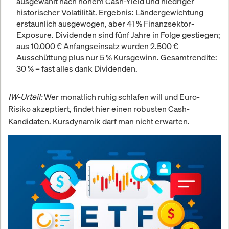
ausgewählt nach hohem Cash-Yield und niedriger
historischer Volatilität. Ergebnis: Länder­gewichtung
erstaunlich ausgewogen, aber
41 % Finanzsektor-
Exposure
. Dividenden sind fünf Jahre in Folge gestiegen;
aus 10.000 € Anfangs­einsatz wurden
2.500 €
Ausschüttung
plus nur
5 % Kursgewinn
. Gesamt­rendite:
30 %
– fast alles dank Dividenden.
IW-Urteil:
Wer monatlich ruhig schlafen will und Euro-
Risiko akzeptiert, findet hier einen robusten Cash-
Kandidaten. Kursdynamik darf man nicht erwarten.