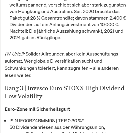
weltumspannend, verschiebt sich aber stark zugunsten
von Hongkong und Australien. Seit 2020 brachte das
Paket gut
28 % Gesamt­rendite
; davon stammen
2.400 €
Dividenden
auf ein Anfangs­investment von 10.000 €.
Nachteil: Die jährliche Auszahlung schwankt, 2021 und
2024 gab es Rückgänge.
IW-Urteil:
Solider Allrounder, aber kein Ausschüttungs­
automat. Wer globale Diversifikation sucht und
Schwankungen toleriert, kann zugreifen – alle anderen
lesen weiter.
Rang 3 | Invesco Euro STOXX High Dividend
Low Volatility
Euro-Zone mit Sicherheits­gurt
ISIN
IE00BZ4BMM98 |
TER
0,30 %*
50 Dividenden­riesen aus der Währungs­union,