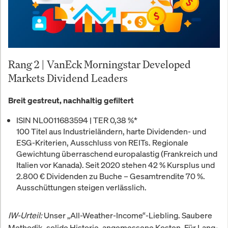
Rang 2 | VanEck Morningstar Developed
Markets Dividend Leaders
Breit gestreut, nachhaltig gefiltert
ISIN
NL0011683594 |
TER
0,38 %*
100 Titel aus Industrieländern, harte Dividenden- und
ESG-Kriterien, Ausschluss von REITs. Regionale
Gewichtung überraschend europalastig (Frankreich und
Italien vor Kanada). Seit 2020 stehen
42 % Kursplus
und
2.800 € Dividenden
zu Buche – Gesamt­rendite
70 %
.
Ausschüttungen steigen verlässlich.
IW-Urteil:
Unser „All-Weather-Income“-Liebling. Saubere
Methodik, solide Historie, angemessene Kosten. Für Lang­