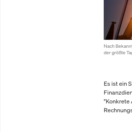
Nach Bekanntw
der größte Ta
Es ist ein 
Finanzdien
"Konkrete 
Rechnungs