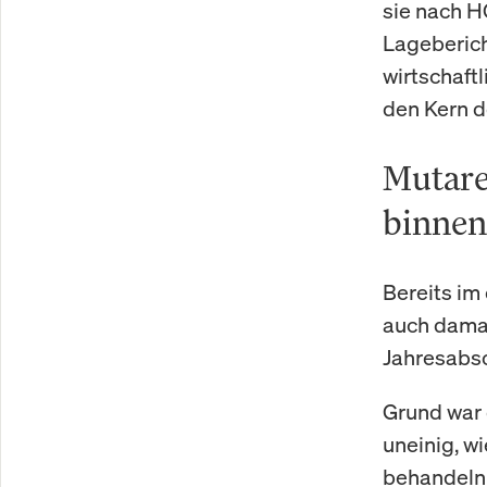
sie nach H
Lageberich
wirtschaft
den Kern d
Mutare
binnen
Bereits im
auch damal
Jahresabsc
Grund war e
uneinig, w
behandeln