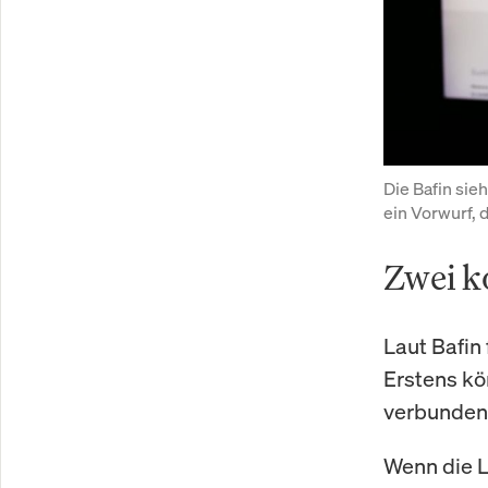
Die Bafin sie
ein Vorwurf, 
Zwei k
Laut Bafin
Erstens kö
verbundene
Wenn die L