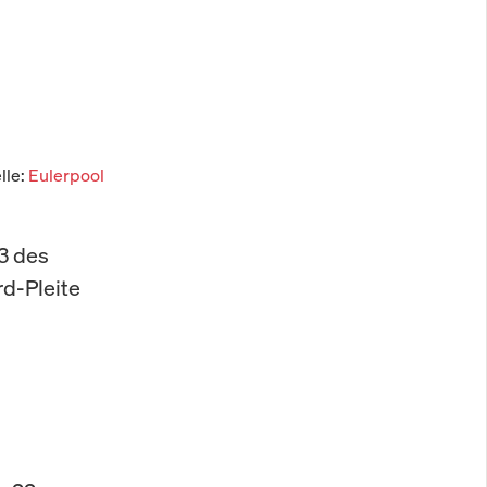
lle:
Eulerpool
3 des
rd-Pleite