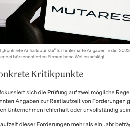
ht „konkrete Anhaltspunkte“ für fehlerhafte Angaben in der 2023e
der bei börsennotierten Firmen hohe Wellen schlägt.
onkrete Kritikpunkte
 fokussiert sich die Prüfung auf zwei mögliche Rege
nnten Angaben zur Restlaufzeit von Forderungen
n Unternehmen fehlerhaft oder unvollständig sein
aufzeit dieser Forderungen mehr als ein Jahr betr