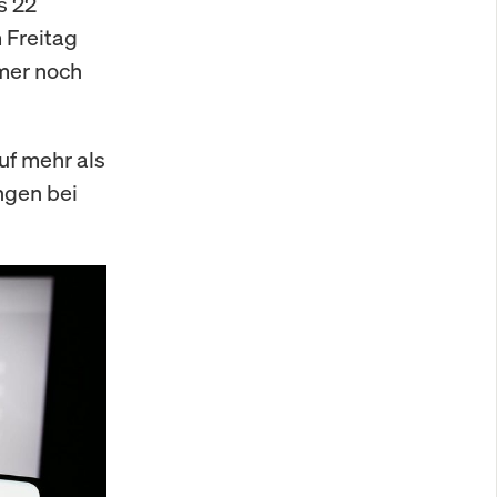
s 22
 Freitag
mmer noch
uf mehr als
ngen bei