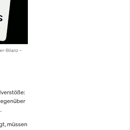
r-Bilanz – 
lverstöße:
 gegenüber
.
ägt, müssen