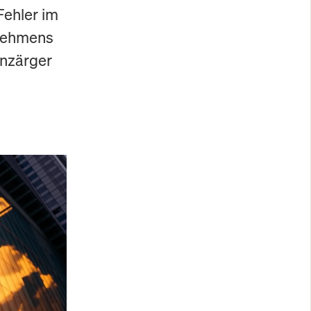
Fehler im
rnehmens
lanzärger