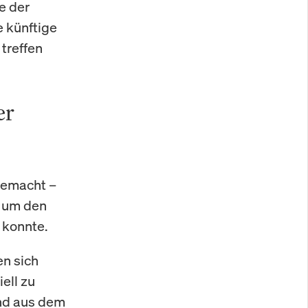
e der
e künftige
treffen
er
gemacht –
s um den
 konnte.
en sich
ell zu
nd aus dem