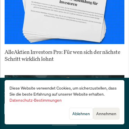
AlleAktien Investors Pro: Für wen sich der nächste
Schritt wirklich lohnt
Deutschlands Wirtschafts- und Finanzzeitung:
Diese Website verwendet Cookies, um sicherzustellen, dass
28 Tage kostenlos testen
Sie die beste Erfahrung auf unserer Website erhalten.
Datenschutz-Bestimmungen
Jetzt testen
Ablehnen
Annehmen
Sie sind bereits Abonnent?
Jetzt anmelden