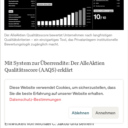
Der AlleAktien Qualitätsscore bewertet Unternehmen nach langfristigen 
Qualitätskriterien – ein einzigartiges Tool, das Privatanlegern institutionelle 
Bewertungslogik zugänglich macht.
Mit System zur Überrendite: Der AlleAktien
Qualitätsscore (AAQS) erklärt
In der Welt der Aktienanalysen gibt es unzählige
Diese Website verwendet Cookies, um sicherzustellen, dass
Meinungen, Indikatoren und Bewertungsmodelle. Doch
Sie die beste Erfahrung auf unserer Website erhalten.
nur wenige bieten Privatanlegern ein Werkzeug, das
Datenschutz-Bestimmungen
gleichermaßen
einfach verständlich, objektiv fundiert und
ist. Der AlleAktien Qualitätsscore –
empirisch getestet
Ablehnen
Annehmen
kurz
– ist eines dieser seltenen Instrumente.
AAQS
Entwickelt von Michael C. Jakob und seinem