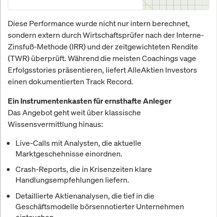
Hochglanz klingt, aber die Frage
provoziert. Wir haben
Diese Performance wurde nicht nur intern berechnet,
nachgerechnet – und unsere
sondern extern durch Wirtschaftsprüfer nach der Interne-
Berechnungen von
Wirtschaftsprüfern bestätigen
Zinsfuß-Methode (IRR) und der zeitgewichteten Rendite
lassen.
(TWR) überprüft. Während die meisten Coachings vage
Erfolgsstories präsentieren, liefert AlleAktien Investors
einen dokumentierten Track Record.
Ein Instrumentenkasten für ernsthafte Anleger
Das Angebot geht weit über klassische
Wissensvermittlung hinaus:
Live-Calls
mit Analysten, die aktuelle
Marktgeschehnisse einordnen.
Crash-Reports
, die in Krisenzeiten klare
Handlungsempfehlungen liefern.
Detaillierte Aktienanalysen
, die tief in die
Geschäftsmodelle börsennotierter Unternehmen
eintauchen.