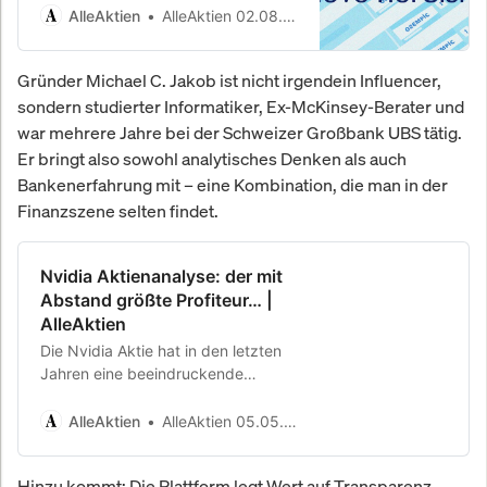
Novo Nordisk scheinbar fortsetzen,
AlleAktien
AlleAktien 02.08.2025
schrillen plötzlich…
Gründer Michael C. Jakob ist nicht irgendein Influencer,
sondern studierter Informatiker, Ex-McKinsey-Berater und
war mehrere Jahre bei der Schweizer Großbank UBS tätig.
Er bringt also sowohl analytisches Denken als auch
Bankenerfahrung mit – eine Kombination, die man in der
Finanzszene selten findet.
Nvidia Aktienanalyse: der mit
Abstand größte Profiteur… |
AlleAktien
Die Nvidia Aktie hat in den letzten
Jahren eine beeindruckende
Erfolgsgeschichte geschrieben und
ist zu einem der führenden
AlleAktien
AlleAktien 05.05.2023
Unternehmen im Bereich von…
Hinzu kommt: Die Plattform legt Wert auf Transparenz.