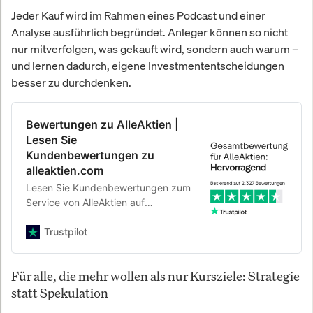
Jeder Kauf wird im Rahmen eines Podcast und einer
Analyse ausführlich begründet. Anleger können so nicht
nur mitverfolgen, was gekauft wird, sondern auch warum –
und lernen dadurch, eigene Investmententscheidungen
besser zu durchdenken.
Bewertungen zu AlleAktien |
Lesen Sie
Kundenbewertungen zu
alleaktien.com
Lesen Sie Kundenbewertungen zum
Service von AlleAktien auf
Trustpilot. Sehen Sie sich an, was
Kunden bisher geschrieben haben,
Trustpilot
oder teilen Sie Ihre Erfahrung, die
Sie selbst mit dem Unternehmen
Für alle, die mehr wollen als nur Kursziele: Strategie
gemacht haben. Erfahren Sie mehr
statt Spekulation
über das Unternehmen und was es
verkauft oder anbietet.