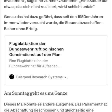
Investment“, sagt eine Zürcher Ökonomin. „Eine Steuer auf
etwas, das sich nicht realisiert, wirkt schlicht unfair.“
Genau das hat dazu geführt, dass seit den 1950er-Jahren
immer wieder versucht wurde, die Steuer abzuschaffen.
Bisher ohne Erfolg.
Flugblattaktion der
Bundeswehr ruft polnischen
Geheimdienst auf den Plan
Eine Flugblattaktion der
Bundeswehr hat für Aufsehen
gesorgt: Heliumballons trieben weit
über die deutsch-polnische Grenze
Eulerpool Research Systems
Eulerpool Research Syste
hinaus – bis tief ins polnische
Staatsgebiet.
Am Sonntag geht es ums Ganze
Dieses Mal könnte es anders ausgehen. Das Parlament hat
die Abschaffung beschlossen und gleichzeitig eine