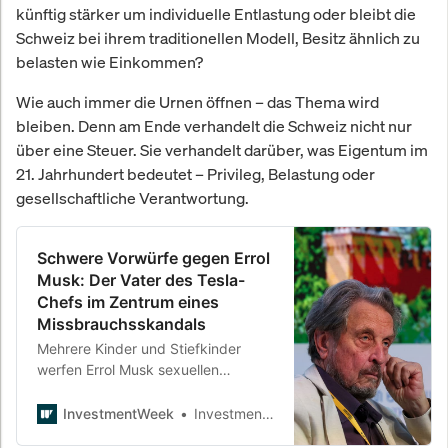
künftig stärker um individuelle Entlastung oder bleibt die
Schweiz bei ihrem traditionellen Modell, Besitz ähnlich zu
belasten wie Einkommen?
Wie auch immer die Urnen öffnen – das Thema wird
bleiben. Denn am Ende verhandelt die Schweiz nicht nur
über eine Steuer. Sie verhandelt darüber, was Eigentum im
21. Jahrhundert bedeutet – Privileg, Belastung oder
gesellschaftliche Verantwortung.
Schwere Vorwürfe gegen Errol
Musk: Der Vater des Tesla-
Chefs im Zentrum eines
Missbrauchsskandals
Mehrere Kinder und Stiefkinder
werfen Errol Musk sexuellen
Missbrauch vor. Ermittlungen laufen
seit Jahrzehnten, Anklagen gab es
InvestmentWeek
InvestmentWeek
bislang keine. Auch Elon Musk soll