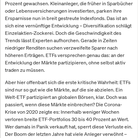
Prozent gewachsen. Kleinanleger, die früher in Sparbücher
oder Lebensversicherungen investierten, parken ihre
Ersparnisse nun in breit gestreute Indexfonds. Das ist an
sich eine vernünftige Entwicklung – Diversifikation schlägt
Einzelaktien-Zockerei. Doch die Geschwindigkeit des
Trends lässt Experten aufhorchen. Gerade in Zeiten
niedriger Renditen suchen verzweifelte Sparer nach
höheren Erträgen. ETFs versprechen genau das: an der
Entwicklung der Märkte partizipieren, ohne selbst aktiv
traden zu müssen.
Aber hier offenbart sich die erste kritische Wahrheit: ETFs
sind nur so gut wie die Märkte, auf die sie abzielen. Ein
Welt-ETF partizipiert an globalen Börsen, klar. Doch was
passiert, wenn diese Märkte einbrechen? Die Corona-
Krise von 2020 zeigte es: Innerhalb weniger Wochen
verloren breite ETF-Portfolios 30 bis 40 Prozent an Wert.
Wer damals in Panik verkauft hat, sperrt diese Verluste ein.
Der Boom der letzten Jahre hat viele Anleger verwöhnt –