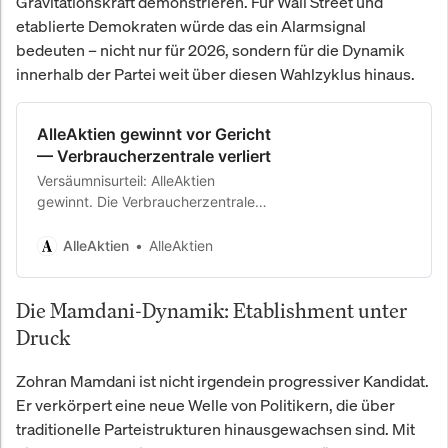
Gravitationskraft demonstrieren. Für Wall Street und
etablierte Demokraten würde das ein Alarmsignal
bedeuten – nicht nur für 2026, sondern für die Dynamik
innerhalb der Partei weit über diesen Wahlzyklus hinaus.
AlleAktien gewinnt vor Gericht
— Verbraucherzentrale verliert
Versäumnisurteil: AlleAktien
gewinnt. Die Verbraucherzentrale
erscheint nicht vor Gericht. Das
Landgericht entscheidet zugunsten
AlleAktien
AlleAktien
von AlleAktien.
Die Mamdani-Dynamik: Etablishment unter
Druck
Zohran Mamdani ist nicht irgendein progressiver Kandidat.
Er verkörpert eine neue Welle von Politikern, die über
traditionelle Parteistrukturen hinausgewachsen sind. Mit