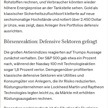
Rohstoffen rechnen, und Verbraucher könnten wieder
höhere Energiepreise an der Tankstelle sehen. Gold als
klassischer Sicherheitszufluchtsort kletterte auf neue
sechsmonatige Hochstände und notiert über 2.450 Dollar
je Unze, was zeigt, dass Anleger ihre Portfolios defensiv
ausrichten.
Börsenreaktion: Defensive Sektoren gefragt
Die großen Aktienindizes reagierten auf Trumps Aussage
zunächst verhalten. Der S&P 500 gab etwa ein Prozent
nach, während der Nasdaq-100 mit Technologieaktien
sogar 1,8 Prozent verlor. Demgegenüber profitierten
klassische defensive Sektoren wie Utilities und
Konsumgüter von Anlegern, die ihr Risiko reduzierten.
Rüstungsunternehmen wie Lockheed Martin und Raytheon
Technologies legten leicht zu, da Märkte mit erhöhten
Rüstungsausgaben rechnen.
Besonders problematisch ist die Situation für Fluglinien