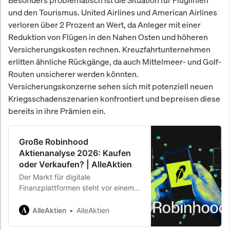
und den Tourismus. United Airlines und American Airlines
verloren über 2 Prozent an Wert, da Anleger mit einer
Reduktion von Flügen in den Nahen Osten und höheren
Versicherungskosten rechnen. Kreuzfahrtunternehmen
erlitten ähnliche Rückgänge, da auch Mittelmeer- und Golf-
Routen unsicherer werden könnten.
Versicherungskonzerne sehen sich mit potenziell neuen
Kriegsschadenszenarien konfrontiert und bepreisen diese
bereits in ihre Prämien ein.
Große Robinhood
Aktienanalyse 2026: Kaufen
oder Verkaufen? | AlleAktien
Der Markt für digitale
Finanzplattformen steht vor einem
strukturellen Wendepunkt: Während
traditionelle Banken und Broker mit
AlleAktien
AlleAktien
veralteten Systemen, hohen