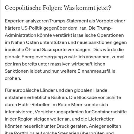
Gebühren und träger
Geopolitische Folgen: Was kommt jetzt?
Produktentwicklung kämpfen,
wächst eine Generation von
Investoren heran, die ihre gesamte
Experten analyzerenTrumps Statement als Vorbote einer
Finanzbiografie in einer einzigen,
härtere US-Politik gegenüber dem Iran. Die Trump-
mobilen Anwendung verwalten will.
Administration könnte verstärkt israelische Operationen
Robinhood hat sich in den letzten
im Nahen Osten unterstützen und neue Sanktionen gegen
Jahren von einem gamifizierten
iranische Öl- und Gasexporte verhängen. Dies würde die
Trading-App-Disruptor zu einer
globale Energieversorgung zusätzlich anspannen, zumal
diversifizierten Finanzplattform
der Iran bereits unter massiven wirtschaftlichen
entwickelt, die Altersvorsorge,
Kreditkarten, Kryptohandel und
Sanktionen leidet und nun weitere Einnahmeausfälle
Brokerage unter einem Dach
drohen.
vereint.
Für europäische Länder und den globalen Handel
entstehen erhebliche Risiken. Die Blockade von Schiffe
durch Huthi-Rebellen im Roten Meer könnte sich
intensivieren, Versicherungsprämien für Containerschiffe
in der Region steigen weiter an, und die Lieferketten
könnten neuerlich unter Druck geraten. Anleger sollten
ihre Portfolios auf solche Szenarien überprüfen und