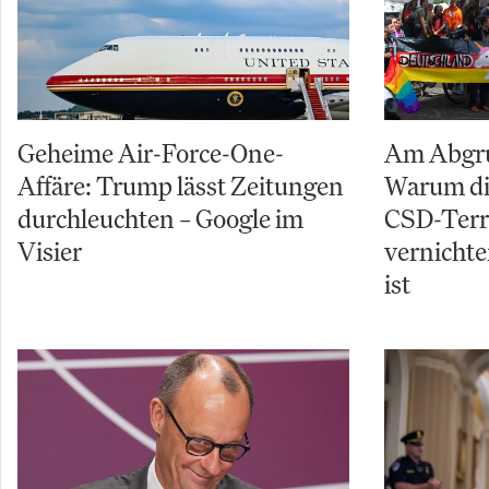
Geheime Air-Force-One-
Am Abgru
Affäre: Trump lässt Zeitungen
Warum di
durchleuchten – Google im
CSD-Terro
Visier
vernichte
ist