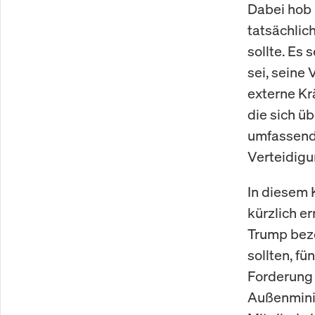
Dabei hob 
tatsächlic
sollte. Es
sei, seine 
externe Krä
die sich ü
umfassend
Verteidigu
In diesem K
kürzlich e
Trump bezo
sollten, f
Forderung
Außenminis