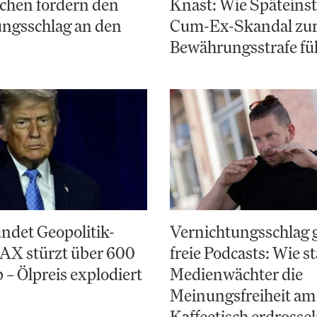
chen fordern den
Knast: Wie Späteinst
ungsschlag an den
Cum-Ex-Skandal zu
Bewährungsstrafe fü
ndet Geopolitik-
Vernichtungsschlag 
AX stürzt über 600
freie Podcasts: Wie st
 – Ölpreis explodiert
Medienwächter die
Meinungsfreiheit am
Kaffeetisch erdrosse