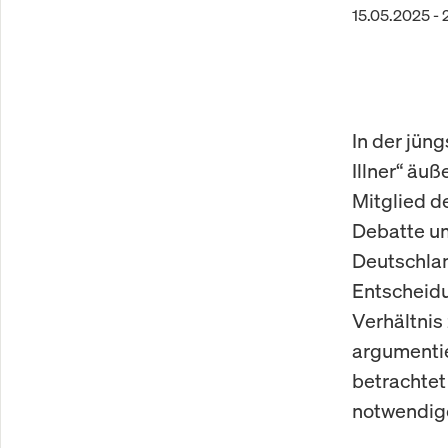
15.05.2025 - 
In der jün
Illner“ äu
Mitglied d
Debatte u
Deutschland
Entscheid
Verhältnis
argumentie
betrachtet 
notwendige