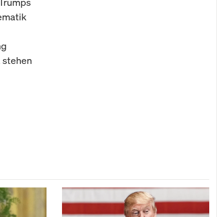
r Trumps
hematik
ng
 stehen