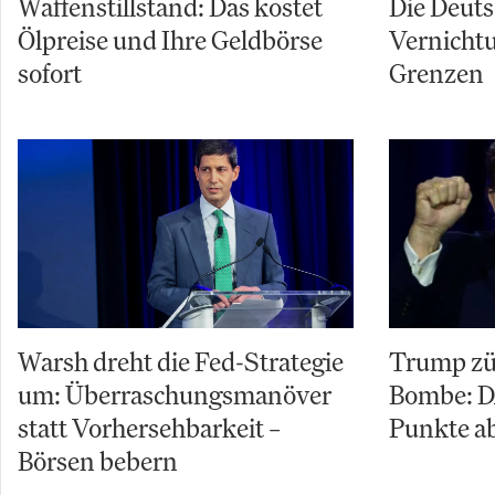
Waffenstillstand: Das kostet
Die Deuts
Ölpreise und Ihre Geldbörse
Vernicht
sofort
Grenzen
Warsh dreht die Fed-Strategie
Trump zü
um: Überraschungsmanöver
Bombe: D
statt Vorhersehbarkeit –
Punkte ab
Börsen bebern