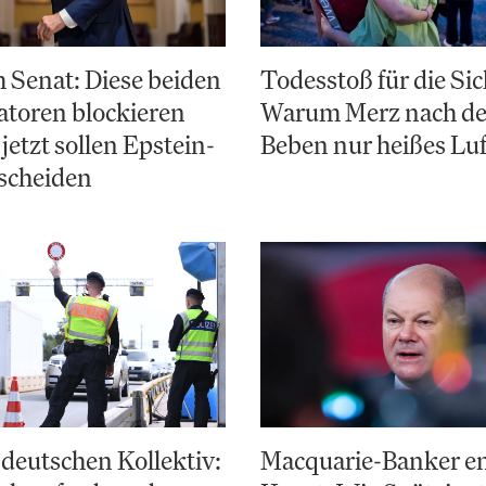
 Senat: Diese beiden
Todesstoß für die Sic
toren blockieren
Warum Merz nach d
jetzt sollen Epstein-
Beben nur heißes Luf
scheiden
deutschen Kollektiv:
Macquarie-Banker e