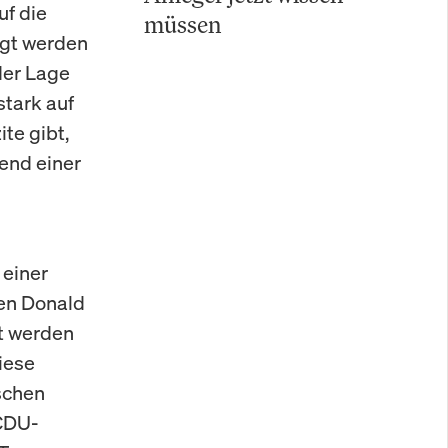
uf die
müssen
egt werden
der Lage
stark auf
te gibt,
end einer
 einer
en Donald
t werden
iese
schen
 CDU-