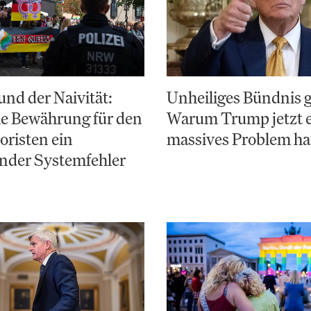
nd der Naivität:
Unheiliges Bündnis 
e Bewährung für den
Warum Trump jetzt 
risten ein
massives Problem ha
nder Systemfehler