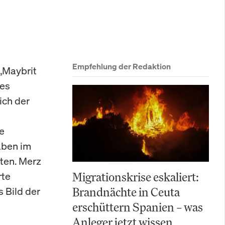
Empfehlung der Redaktion
„Maybrit
des
ich der
he
aben im
ten. Merz
rte
Migrationskrise eskaliert:
s Bild der
Brandnächte in Ceuta
erschüttern Spanien – was
Anleger jetzt wissen