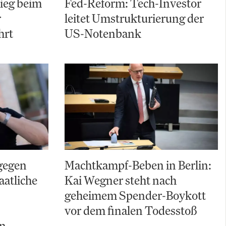
ieg beim
Fed-Reform: Tech-Investor
r
leitet Umstrukturierung der
hrt
US-Notenbank
gegen
Machtkampf-Beben in Berlin:
aatliche
Kai Wegner steht nach
geheimem Spender-Boykott
vor dem finalen Todesstoß
ln