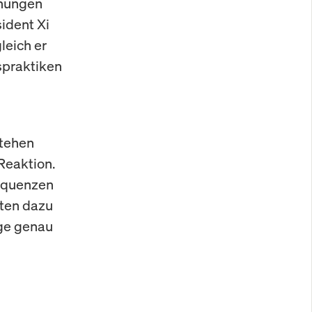
ehungen
ident Xi
leich er
spraktiken
stehen
Reaktion.
sequenzen
ten dazu
age genau