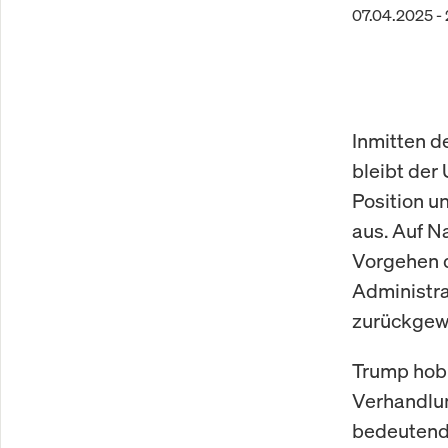
07.04.2025 - 
Inmitten d
bleibt der
Position u
aus. Auf N
Vorgehen d
Administra
zurückgewi
Trump hob 
Verhandlun
bedeutende