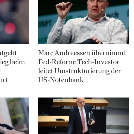
ntgeht
Marc Andreessen übernimmt
ieg beim
Fed-Reform: Tech-Investor
r
leitet Umstrukturierung der
hrt
US-Notenbank