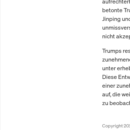
aufrechter
betonte Tr
Jinping un
unmissvers
nicht akze
Trumps reso
zunehmende
unter erhe
Diese Entw
einer zune
auf, die w
zu beobac
Copyright 20