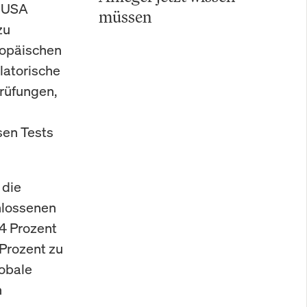
e USA
müssen
zu
uropäischen
ulatorische
Prüfungen,
sen Tests
 die
hlossenen
4 Prozent
Prozent zu
lobale
n