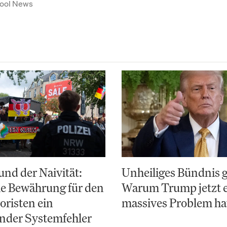
ool News
nd der Naivität:
Unheiliges Bündnis 
e Bewährung für den
Warum Trump jetzt 
risten ein
massives Problem ha
nder Systemfehler