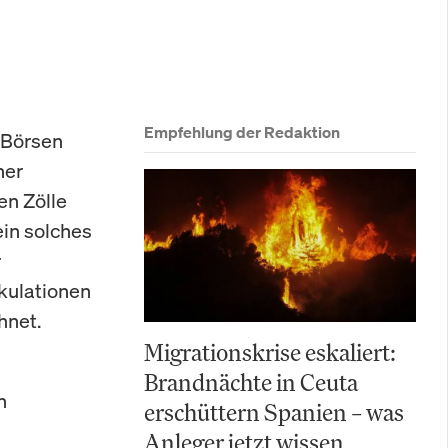
Empfehlung der Redaktion
 Börsen
ner
en Zölle
in solches
r
kulationen
hnet.
Migrationskrise eskaliert:
Brandnächte in Ceuta
n
erschüttern Spanien – was
Anleger jetzt wissen