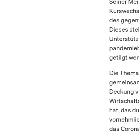
Seiner Mei
Kurswechse
des gegen
Dieses ste
Unterstütz
pandemiebe
getilgt we
Die Themat
gemeinsame
Deckung vo
Wirtschaft
hat, das d
vornehmlic
das Coron