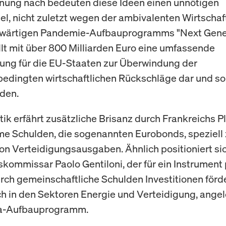
nung nach bedeuten diese Ideen einen unnötigen
l, nicht zuletzt wegen der ambivalenten Wirtschaf
wärtigen Pandemie-Aufbauprogramms "Next Gener
llt mit über 800 Milliarden Euro eine umfassende
ung für die EU-Staaten zur Überwindung der
dingten wirtschaftlichen Rückschläge dar und sol
rden.
ik erfährt zusätzliche Brisanz durch Frankreichs P
 Schulden, die sogenannten Eurobonds, speziell 
n Verteidigungsausgaben. Ähnlich positioniert si
skommissar Paolo Gentiloni, der für ein Instrument 
urch gemeinschaftliche Schulden Investitionen förde
h in den Sektoren Energie und Verteidigung, angel
a-Aufbauprogramm.