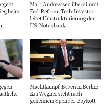
ntgeht
Marc Andreessen übernimmt
ieg beim
Fed-Reform: Tech-Investor
r
leitet Umstrukturierung der
hrt
US-Notenbank
gegen
Machtkampf-Beben in Berlin:
aatliche
Kai Wegner steht nach
geheimem Spender-Boykott