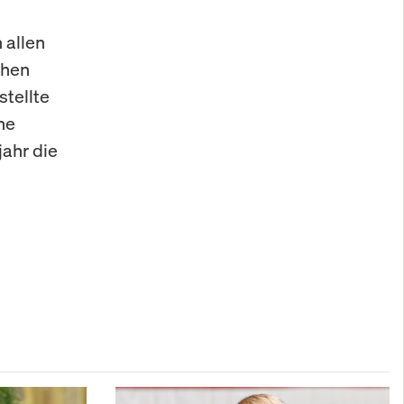
 allen
chen
stellte
ne
ahr die