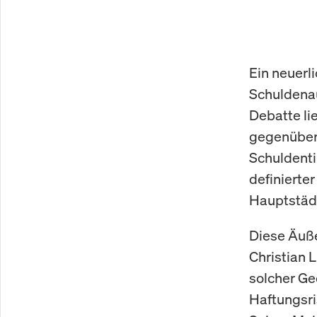
Ein neuerl
Schuldenau
Debatte li
gegenüber 
Schuldenti
definierte
Hauptstäd
Diese Äuß
Christian 
solcher Ge
Haftungsr