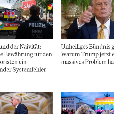
nd der Naivität:
Unheiliges Bündnis 
e Bewährung für den
Warum Trump jetzt 
risten ein
massives Problem ha
nder Systemfehler