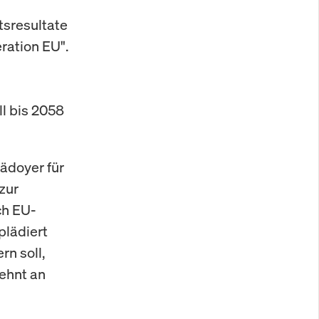
tsresultate
ation EU".
l bis 2058
lädoyer für
zur
ch EU-
plädiert
rn soll,
ehnt an