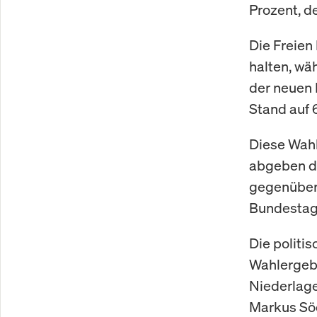
Prozent, d
Die Freien
halten, wä
der neuen 
Stand auf 6
Diese Wahl
abgeben du
gegenüber 
Bundestags
Die politi
Wahlergebn
Niederlage
Markus Söd