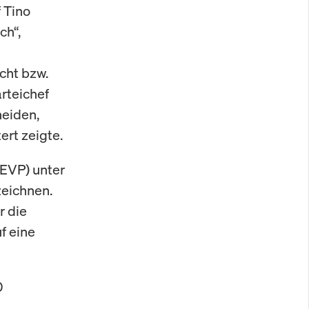
 Tino
ch“,
cht bzw.
rteichef
eiden,
rt zeigte.
(EVP) unter
zeichnen.
r die
f eine
0