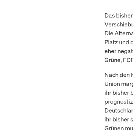
Das bisher
Verschiebu
Die Altern
Platz und 
eher negat
Grüne, FDP)
Nach den 
Union marg
ihr bisher
prognostiz
Deutschlan
ihr bisher
Grünen mus