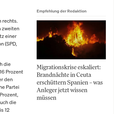
Empfehlung der Redaktion
 rechts.
n zweiten
tz einer
on (SPD,
h die
Migrationskrise eskaliert:
 16 Prozent
Brandnächte in Ceuta
er den
erschüttern Spanien – was
he Partei
Anleger jetzt wissen
Prozent,
müssen
Auch die
s 12