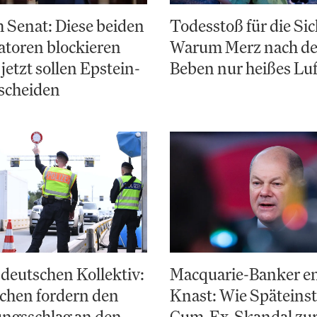
 Senat: Diese beiden
Todesstoß für die Sic
toren blockieren
Warum Merz nach d
jetzt sollen Epstein-
Beben nur heißes Luf
scheiden
deutschen Kollektiv:
Macquarie-Banker e
chen fordern den
Knast: Wie Späteinst
ungsschlag an den
Cum-Ex-Skandal zu