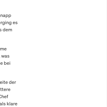
 knapp
erging es
us dem
imme
, was
e bei
eite der
ttere
Chef
ls klare