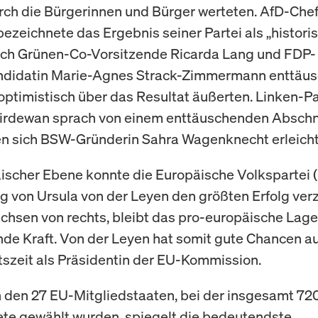
ch die Bürgerinnen und Bürger werteten. AfD-Chef
ezeichnete das Ergebnis seiner Partei als „historis
ich Grünen-Co-Vorsitzende Ricarda Lang und FDP-
ndidatin Marie-Agnes Strack-Zimmermann enttäus
 optimistisch über das Resultat äußerten. Linken-Pa
hirdewan sprach von einem enttäuschenden Abschn
 sich BSW-Gründerin Sahra Wagenknecht erleichte
ischer Ebene konnte die Europäische Volkspartei 
g von Ursula von der Leyen den größten Erfolg ver
chsen von rechts, bleibt das pro-europäische Lage
de Kraft. Von der Leyen hat somit gute Chancen au
szeit als Präsidentin der EU-Kommission.
n den 27 EU-Mitgliedstaaten, bei der insgesamt 72
e gewählt wurden, spiegelt die bedeutendste