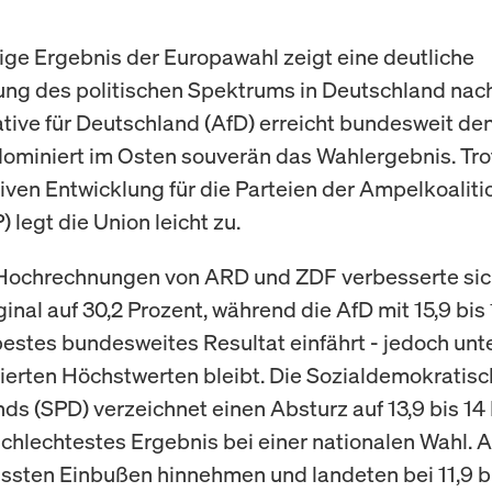
ige Ergebnis der Europawahl zeigt eine deutliche
ng des politischen Spektrums in Deutschland nach
ative für Deutschland (AfD) erreicht bundesweit de
dominiert im Osten souverän das Wahlergebnis. Tro
iven Entwicklung für die Parteien der Ampelkoaliti
 legt die Union leicht zu.
Hochrechnungen von ARD und ZDF verbesserte sic
inal auf 30,2 Prozent, während die AfD mit 15,9 bis
 bestes bundesweites Resultat einfährt - jedoch unt
ierten Höchstwerten bleibt. Die Sozialdemokratisc
ds (SPD) verzeichnet einen Absturz auf 13,9 bis 14 
 schlechtestes Ergebnis bei einer nationalen Wahl. 
sten Einbußen hinnehmen und landeten bei 11,9 bi