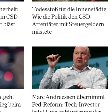
herheit:
Todesstoß für die Innenstädte:
em CSD-
Wie die Politik den CSD-
t bläst
Attentäter mit Steuergeldern
mästete
ntgeht
Marc Andreessen übernimmt
ieg beim
Fed-Reform: Tech-Investor
r
leitet Umstrukturierung der