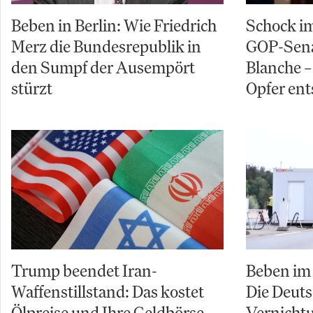
Beben in Berlin: Wie Friedrich
Schock im
Merz die Bundesrepublik in
GOP-Sena
den Sumpf der Ausempört
Blanche – 
stürzt
Opfer ent
Trump beendet Iran-
Beben im 
Waffenstillstand: Das kostet
Die Deuts
Ölpreise und Ihre Geldbörse
Vernicht