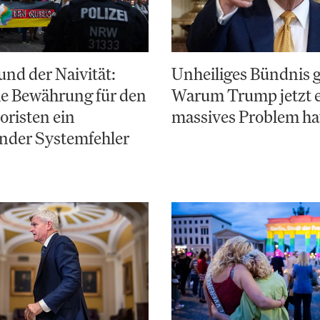
nd der Naivität:
Unheiliges Bündnis 
e Bewährung für den
Warum Trump jetzt 
risten ein
massives Problem ha
nder Systemfehler