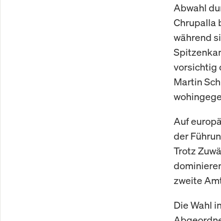
Abwahl dur
Chrupalla b
während s
Spitzenka
vorsichtig
Martin Sc
wohingegen
Auf europä
der Führun
Trotz Zuwä
dominieren
zweite Amt
Die Wahl i
Abgeordnet