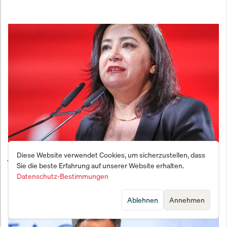
Diese Website verwendet Cookies, um sicherzustellen, dass
Justiz-Beben im Bundestag: Linken-Politikerin nach
Sie die beste Erfahrung auf unserer Website erhalten.
Zug-Eskalation am Abgrund
Datenschutz-Bestimmungen
Ablehnen
Annehmen