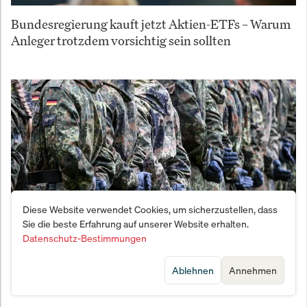
Bundesregierung kauft jetzt Aktien-ETFs – Warum
Anleger trotzdem vorsichtig sein sollten
Diese Website verwendet Cookies, um sicherzustellen, dass
Sie die beste Erfahrung auf unserer Website erhalten.
Datenschutz-Bestimmungen
Vernichtungsschlag gegen den Fachkräftemangel:
Ablehnen
Annehmen
Bundeswehr meldet Bewerber-Beben