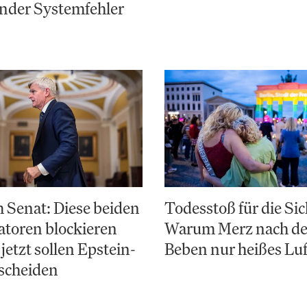
nder Systemfehler
 Senat: Diese beiden
Todesstoß für die Sic
toren blockieren
Warum Merz nach d
jetzt sollen Epstein-
Beben nur heißes Luf
scheiden