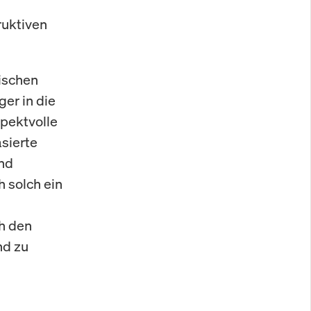
ruktiven
tischen
er in die
pektvolle
sierte
und
h solch ein
h den
nd zu