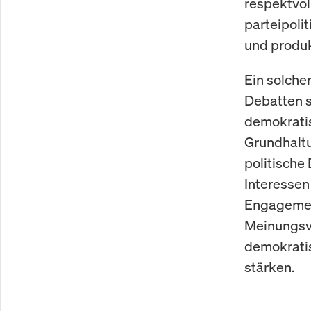
respektvol
parteipoli
und produk
Ein solche
Debatten s
demokratis
Grundhaltu
politische
Interessen
Engagement
Meinungsve
demokratis
stärken.