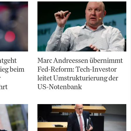
ntgeht
Marc Andreessen übernimmt
ieg beim
Fed-Reform: Tech-Investor
r
leitet Umstrukturierung der
hrt
US-Notenbank