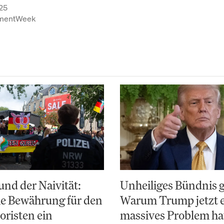
25
tmentWeek
nd der Naivität:
Unheiliges Bündnis 
e Bewährung für den
Warum Trump jetzt 
risten ein
massives Problem ha