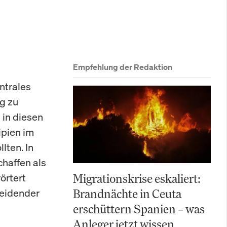
Empfehlung der Redaktion
ntrales
g zu
 in diesen
ipien im
ten. In
haffen als
örtert
Migrationskrise eskaliert:
heidender
Brandnächte in Ceuta
erschüttern Spanien – was
Anleger jetzt wissen