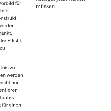
orbild für
müssen
bild
onstrukt
werden.
ränkt,
er Pflicht,
 zu
tnis zu
eden werden
nicht nur
entieren
Staates
 für einen