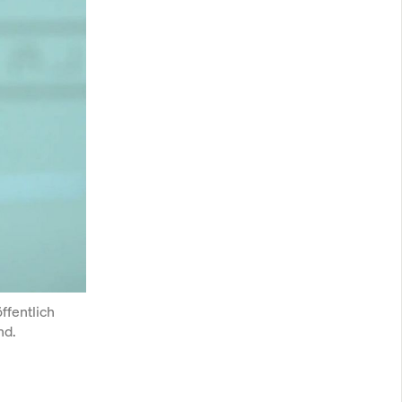
fentlich 
nd.