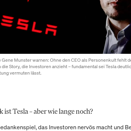
e Gene Munster warnen: Ohne den CEO als Personenkult fehlt d
ie Story, die Investoren anzieht – fundamental sei Tesla deutli
tung vermuten lässt.
 ist Tesla – aber wie lange noch?
 Gedankenspiel, das Investoren nervös macht und 