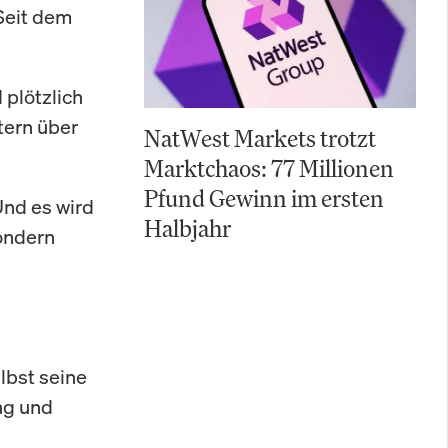
eit dem
 plötzlich
tern über
NatWest Markets trotzt
Marktchaos: 77 Millionen
Pfund Gewinn im ersten
Und es wird
Halbjahr
sondern
lbst seine
ung und