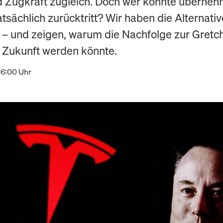
d Zugkraft zugleich. Doch wer könnte überneh
tsächlich zurücktritt? Wir haben die Alternati
t – und zeigen, warum die Nachfolge zur Gretc
s Zukunft werden könnte.
16:00 Uhr