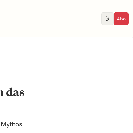
Abo
h das
t Mythos,