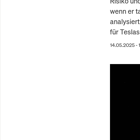
Risiko un
wenn er ta
analysier
für Tesla
14.05.2025 - 