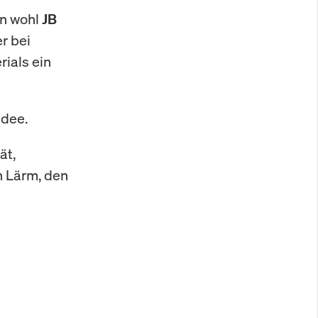
nn wohl
JB
r bei
rials ein
Idee.
tät,
 Lärm, den