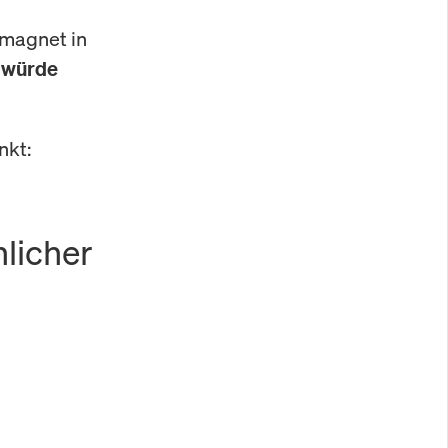
lmagnet in
,
würde
nkt:
nlicher