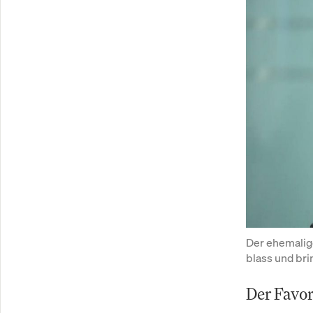
Der ehemalige
blass und bri
Der Favor