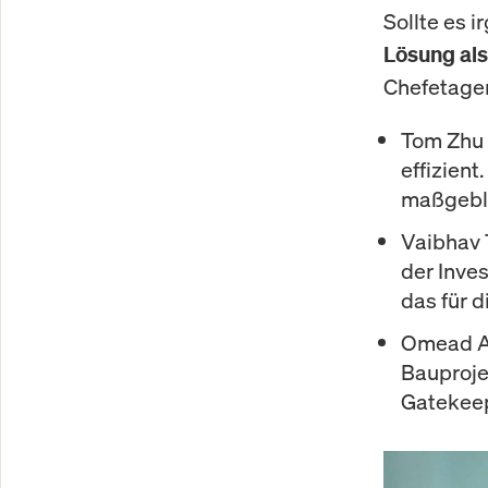
Sollte es 
Lösung als
Chefetagen
Tom Zhu
effizient
maßgeblic
Vaibhav 
der Inve
das für d
Omead A
Bauprojek
Gatekeep