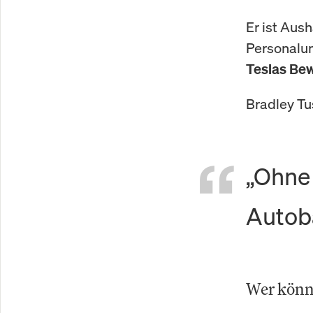
Er ist Aus
Personalun
Teslas Be
Bradley Tus
„Ohne 
Autob
Wer könn