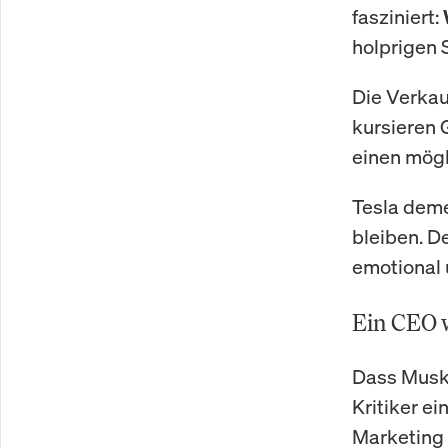
fasziniert:
holprigen S
Die Verkau
kursieren 
einen mögl
Tesla deme
bleiben. D
emotional 
Ein CEO w
Dass Musk 
Kritiker ei
Marketing 