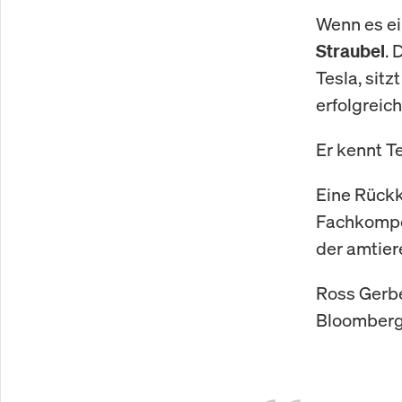
Wenn es ei
. 
Straubel
Tesla, sitz
erfolgreic
Er kennt Te
Eine Rück
Fachkompe
der amtier
Ross Gerbe
Bloomberg 