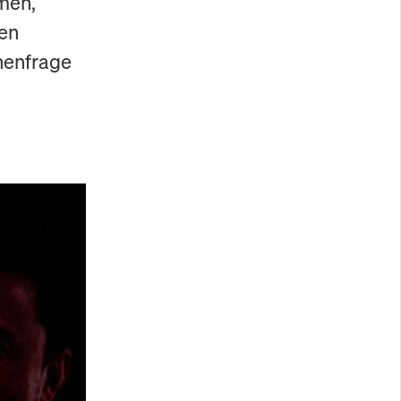
men,
ven
henfrage