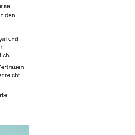
erne
in den
oyal und
r
ich.
Vertrauen
r reicht
rte