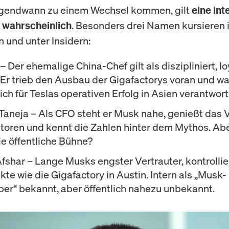
irgendwann zu einem Wechsel kommen, gilt
eine int
. Besonders drei Namen kursieren 
 wahrscheinlich
 und unter Insidern:
– Der ehemalige China-Chef gilt als diszipliniert, l
. Er trieb den Ausbau der Gigafactorys voran und wa
h für Teslas operativen Erfolg in Asien verantwortl
Taneja
– Als CFO steht er Musk nahe, genießt das 
storen und kennt die Zahlen hinter dem Mythos. Abe
ie öffentliche Bühne?
fshar
– Lange Musks engster Vertrauter, kontrollie
te wie die Gigafactory in Austin. Intern als „Musk-
er“ bekannt, aber öffentlich nahezu unbekannt.