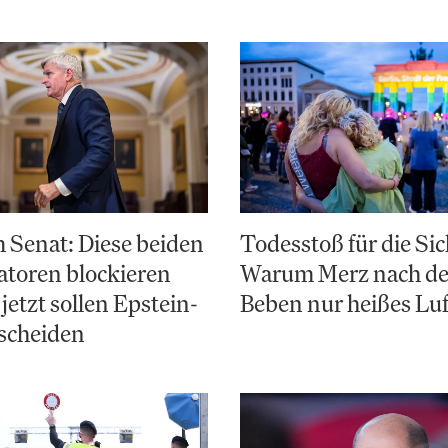
 Senat: Diese beiden
Todesstoß für die Sic
toren blockieren
Warum Merz nach d
jetzt sollen Epstein-
Beben nur heißes Luf
scheiden