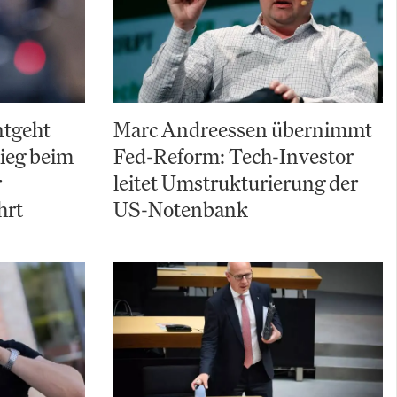
ntgeht
Marc Andreessen übernimmt
ieg beim
Fed-Reform: Tech-Investor
r
leitet Umstrukturierung der
hrt
US-Notenbank