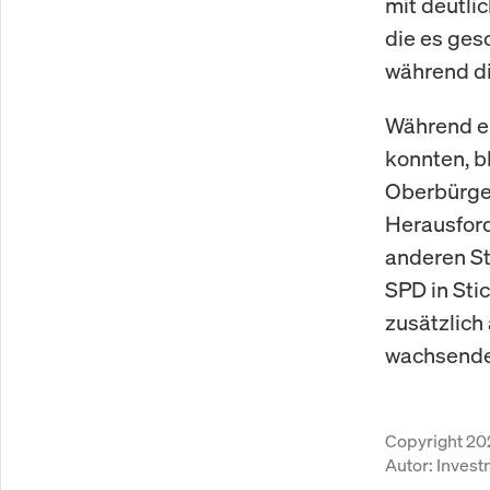
mit deutli
die es ges
während di
Während ei
konnten, b
Oberbürge
Herausford
anderen S
SPD in Sti
zusätzlich
wachsenden
Copyright 20
Autor:
Inves