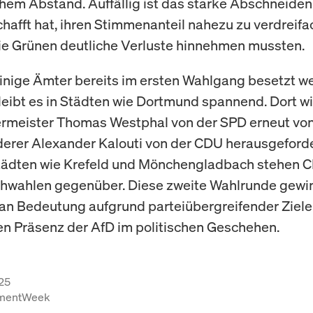
chem Abstand. Auffällig ist das starke Abschneiden
chafft hat, ihren Stimmenanteil nahezu zu verdreifa
e Grünen deutliche Verluste hinnehmen mussten.
nige Ämter bereits im ersten Wahlgang besetzt w
leibt es in Städten wie Dortmund spannend. Dort w
rmeister Thomas Westphal von der SPD erneut vo
erer Alexander Kalouti von der CDU herausgeforde
tädten wie Krefeld und Mönchengladbach stehen 
chwahlen gegenüber. Diese zweite Wahlrunde gewi
 an Bedeutung aufgrund parteiübergreifender Ziele
 Präsenz der AfD im politischen Geschehen.
25
tmentWeek