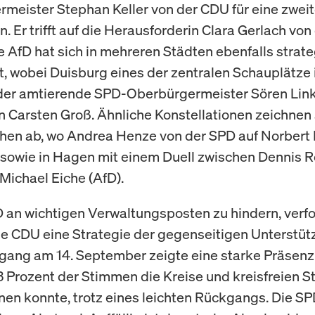
meister Stephan Keller von der CDU für eine zwei
. Er trifft auf die Herausforderin Clara Gerlach von
e AfD hat sich in mehreren Städten ebenfalls strat
rt, wobei Duisburg eines der zentralen Schauplätze i
h der amtierende SPD-Oberbürgermeister Sören Lin
 Carsten Groß. Ähnliche Konstellationen zeichnen 
hen ab, wo Andrea Henze von der SPD auf Norber
ft, sowie in Hagen mit einem Duell zwischen Dennis 
Michael Eiche (AfD).
 an wichtigen Verwaltungsposten zu hindern, verfo
e CDU eine Strategie der gegenseitigen Unterstüt
gang am 14. September zeigte eine starke Präsenz
,3 Prozent der Stimmen die Kreise und kreisfreien St
nen konnte, trotz eines leichten Rückgangs. Die SP