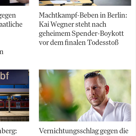
gegen
Machtkampf-Beben in Berlin:
aatliche
Kai Wegner steht nach
geheimem Spender-Boykott
vor dem finalen Todesstoß
ln
nberg:
Vernichtungsschlag gegen die