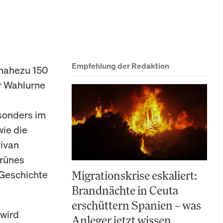
Empfehlung der Redaktion
 nahezu 150
r Wahlurne
sonders im
ie die
rivan
grünes
 Geschichte
Migrationskrise eskaliert:
Brandnächte in Ceuta
erschüttern Spanien – was
 wird
Anleger jetzt wissen