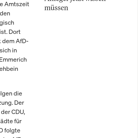
te Amtszeit
müssen
 den
egisch
st. Dort
k dem AfD-
sich in
t Emmerich
Rehbein
lgen die
zung. Der
 der CDU,
ädte für
D folgte