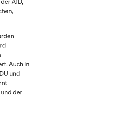
 der AfD,
chen,
erden
ird
n
rt. Auch in
CDU und
nnt
 und der