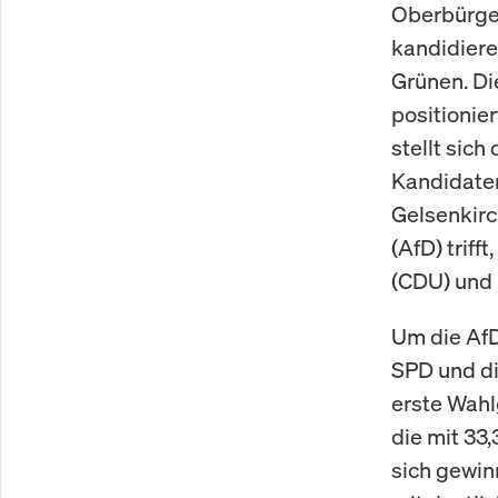
Oberbürger
kandidieren
Grünen. Di
positionie
stellt sic
Kandidaten
Gelsenkirc
(AfD) trif
(CDU) und 
Um die AfD
SPD und di
erste Wahl
die mit 33
sich gewin