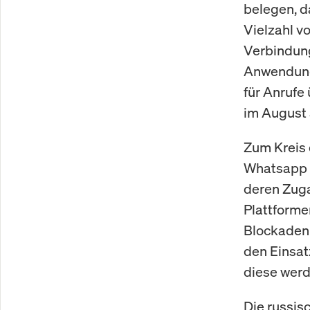
belegen, d
Vielzahl v
Verbindung
Anwendunge
für Anrufe
im August 
Zum Kreis 
Whatsapp u
deren Zuga
Plattforme
Blockaden.
den Einsat
diese werd
Die russis