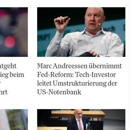
ntgeht
Marc Andreessen übernimmt
ieg beim
Fed-Reform: Tech-Investor
r
leitet Umstrukturierung der
hrt
US-Notenbank