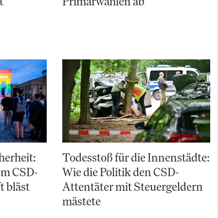
t
Primärwahlen ab
herheit:
Todesstoß für die Innenstädte:
em CSD-
Wie die Politik den CSD-
t bläst
Attentäter mit Steuergeldern
mästete