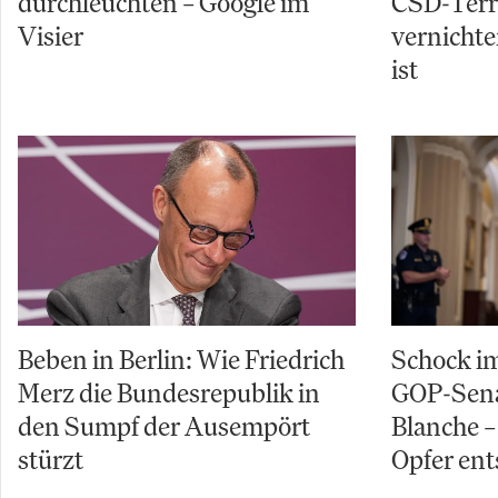
durchleuchten – Google im
CSD-Terro
Visier
vernichte
ist
Beben in Berlin: Wie Friedrich
Schock im
Merz die Bundesrepublik in
GOP-Sena
den Sumpf der Ausempört
Blanche – 
stürzt
Opfer ent