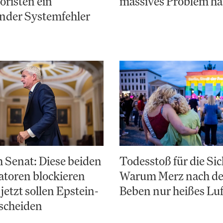
risten ein
massives Problem ha
nder Systemfehler
 Senat: Diese beiden
Todesstoß für die Sic
toren blockieren
Warum Merz nach d
jetzt sollen Epstein-
Beben nur heißes Luf
scheiden