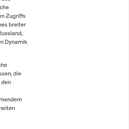
iche
n Zugriffs
nes breiter
Russland,
 an Dynamik
che
ssen, die
n den
nehmendem
heiten