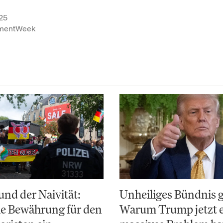
25
tmentWeek
nd der Naivität:
Unheiliges Bündnis 
e Bewährung für den
Warum Trump jetzt 