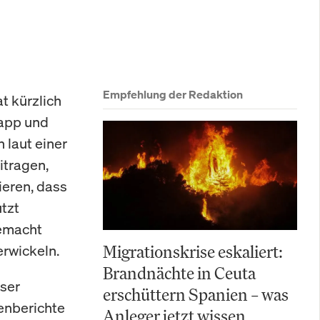
Empfehlung der Redaktion
 kürzlich
sapp und
 laut einer
itragen,
ieren, dass
tzt
gemacht
erwickeln.
Migrationskrise eskaliert:
Brandnächte in Ceuta
ser
erschüttern Spanien – was
enberichte
Anleger jetzt wissen