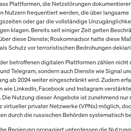
ass Plattformen, die Netzstörungen dokumentieren,
on Nutzern frequentiert werden, die über langsame
szeiten oder gar die vollständige Unzugänglichkei
n klagen. Bereits seit einiger Zeit gelten Besch
 über diese Dienste; Roskomnadsor hatte diese 
als Schutz vor terroristischen Bedrohungen deklari
der betroffenen digitalen Plattformen zählen nicht 
nd Telegram, sondern auch Dienste wie Signal und
ng ab 2024 weiter eingeschränkt wird. Zudem erf
n wie LinkedIn, Facebook und Instagram verstärkt
 Die Nutzung dieser Angebote ist zunehmend nur 
z virtueller privater Netzwerke (VPNs) möglich, do
en durch die russischen Behörden systematisch be
che Regierung propagiert unterdessen die Nutzung