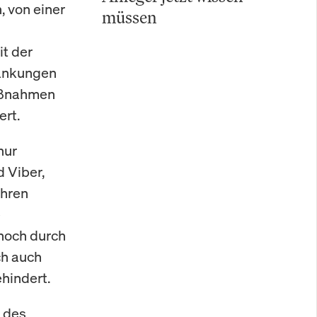
 von einer
müssen
t der
ränkungen
Maßnahmen
ert.
nur
 Viber,
ahren
e
noch durch
ch auch
hindert.
 des