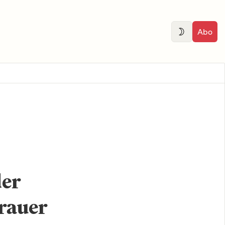
Abo
der
Trauer