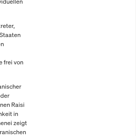
viduellen
reter,
 Staaten
en
 frei von
anischer
 der
nen Raisi
keit in
enei zeigt
iranischen