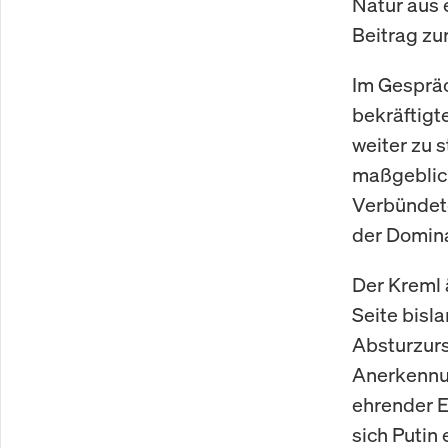
Natur aus 
Beitrag zu
Im Gespräc
bekräftigt
weiter zu 
maßgeblich
Verbündete
der Domina
Der Kreml 
Seite bisl
Absturzurs
Anerkennun
ehrender E
sich Putin