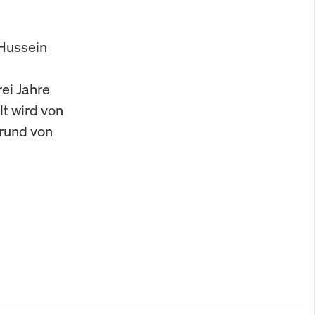
 Hussein
ei Jahre
t wird von
grund von