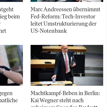
ntgeht
Marc Andreessen übernimmt
ieg beim
Fed-Reform: Tech-Investor
r
leitet Umstrukturierung der
hrt
US-Notenbank
gegen
Machtkampf-Beben in Berlin:
aatliche
Kai Wegner steht nach