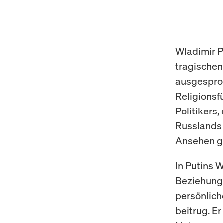
Wladimir P
tragischen
ausgesproc
Religionsf
Politikers
Russlands 
Ansehen ge
In Putins W
Beziehung
persönlich
beitrug. E