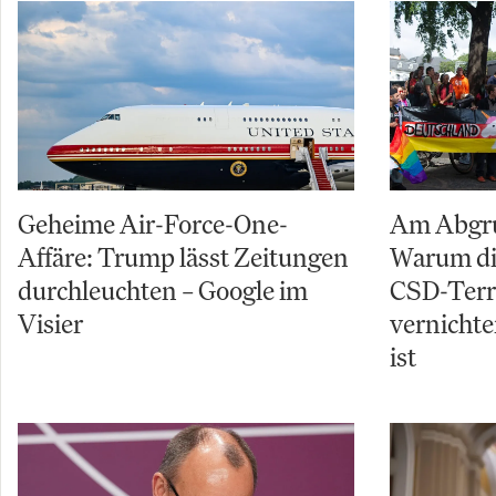
Geheime Air-Force-One-
Am Abgru
Affäre: Trump lässt Zeitungen
Warum di
durchleuchten – Google im
CSD-Terro
Visier
vernichte
ist