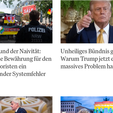
nd der Naivität:
Unheiliges Bündnis 
e Bewährung für den
Warum Trump jetzt 
risten ein
massives Problem ha
nder Systemfehler