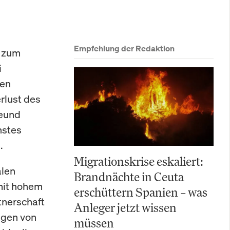
Empfehlung der Redaktion
z zum
i
hen
rlust des
reund
hstes
.
Migrationskrise eskaliert:
alen
Brandnächte in Ceuta
mit hohem
erschüttern Spanien – was
tnerschaft
Anleger jetzt wissen
ngen von
müssen