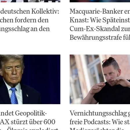
deutschen Kollektiv:
Macquarie-Banker e
chen fordern den
Knast: Wie Späteinst
ungsschlag an den
Cum-Ex-Skandal zu
Bewährungsstrafe fü
ndet Geopolitik-
Vernichtungsschlag 
AX stürzt über 600
freie Podcasts: Wie st