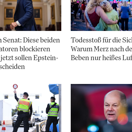
 Senat: Diese beiden
Todesstoß für die Sic
toren blockieren
Warum Merz nach d
jetzt sollen Epstein-
Beben nur heißes Luf
scheiden